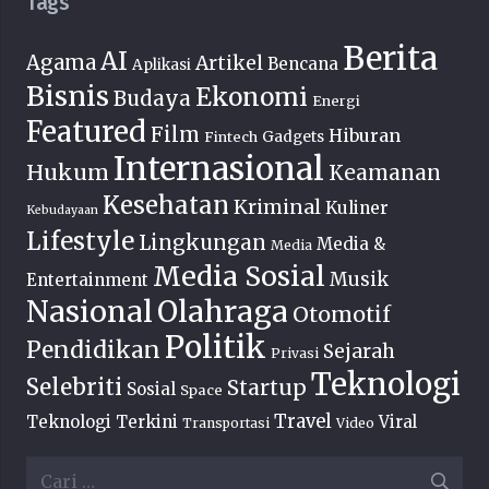
Tags
Berita
AI
Agama
Artikel
Bencana
Aplikasi
Bisnis
Ekonomi
Budaya
Energi
Featured
Film
Hiburan
Fintech
Gadgets
Internasional
Hukum
Keamanan
Kesehatan
Kriminal
Kuliner
Kebudayaan
Lifestyle
Lingkungan
Media &
Media
Media Sosial
Musik
Entertainment
Nasional
Olahraga
Otomotif
Politik
Pendidikan
Sejarah
Privasi
Teknologi
Selebriti
Startup
Sosial
Space
Travel
Teknologi Terkini
Viral
Transportasi
Video
Cari