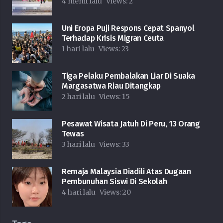
4 menit lalu
Views:
2
Uni Eropa Puji Respons Cepat Spanyol
Terhadap Krisis Migran Ceuta
1 hari lalu
Views:
23
Tiga Pelaku Pembalakan Liar Di Suaka
Margasatwa Riau Ditangkap
2 hari lalu
Views:
15
Pesawat Wisata Jatuh Di Peru, 13 Orang
Tewas
3 hari lalu
Views:
33
Remaja Malaysia Diadili Atas Dugaan
Pembunuhan Siswi Di Sekolah
4 hari lalu
Views:
20