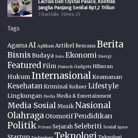
Lacroix Dari Crystal Palace, Kontrak
Jangka Panjang Senilai Rp1,2 Triliun
3 hari lalu
Views:
25
Tags
Berita
AI
Agama
Artikel
Bencana
Aplikasi
Bisnis
Ekonomi
Budaya
Energi
Buku
Featured
Film
Hiburan
Fintech
Gadgets
Internasional
Hukum
Keamanan
Lifestyle
Kesehatan
Kriminal
Kuliner
Lingkungan
Media & Entertainment
Media
Nasional
Media Sosial
Musik
Olahraga
Pendidikan
Otomotif
Politik
Selebriti
Sejarah
Sosial
Privasi
Space
Teknologi
Startup
Teknologi
Technology