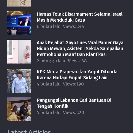
Hamas Tolak Disarmament Selama Israel
Masih Menduduki Gaza
6 bulan lalu
Views:
244
Anak Pejabat Gayo Lues Viral Pamer Gaya
Hidup Mewah, Asisten I Sekda Sampaikan
Permohonan Maaf Dan Klarifikasi
2 minggu lalu
Views:
68
KPK Minta Praperadilan Yaqut Ditunda
Karena Hadapi Empat Sidang Lain
4 bulan lalu
Views:
190
Pengungsi Lebanon Cari Bantuan Di
Tengah Konflik
5 bulan lalu
Views:
220
Latest Articles