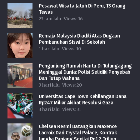
Pesawat Wisata Jatuh Di Peru, 13 Orang
Tewas
23 jam lalu
Views:
16
Remaja Malaysia Diadili Atas Dugaan
Pembunuhan Siswi Di Sekolah
1 hari lalu
Views:
10
Pengunjung Rumah Hantu Di Tulungagung
Meninggal Dunia: Polisi Selidiki Penyebab
Dan Tutup Wahana
3 hari lalu
Views:
20
Universitas Cape Town Kehilangan Dana
Rp247 Miliar Akibat Resolusi Gaza
3 hari lalu
Views:
31
Chelsea Resmi Datangkan Maxence
Lacroix Dari Crystal Palace, Kontrak
Jangka Panjang Senilai Rp1,2 Triliun