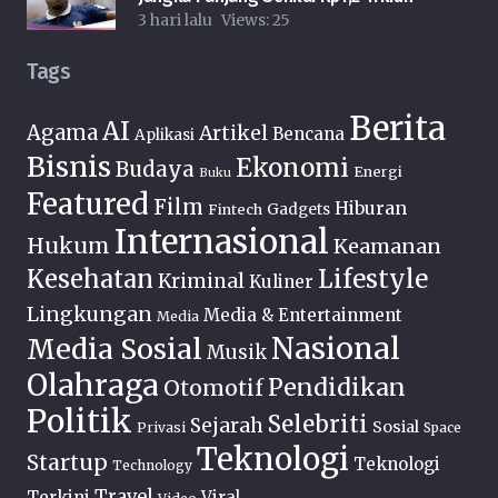
3 hari lalu
Views:
25
Tags
Berita
AI
Agama
Artikel
Bencana
Aplikasi
Bisnis
Ekonomi
Budaya
Energi
Buku
Featured
Film
Hiburan
Fintech
Gadgets
Internasional
Hukum
Keamanan
Lifestyle
Kesehatan
Kriminal
Kuliner
Lingkungan
Media & Entertainment
Media
Nasional
Media Sosial
Musik
Olahraga
Pendidikan
Otomotif
Politik
Selebriti
Sejarah
Sosial
Privasi
Space
Teknologi
Startup
Teknologi
Technology
Travel
Terkini
Viral