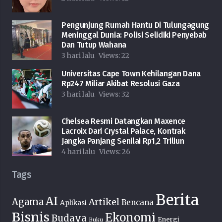
Pengunjung Rumah Hantu Di Tulungagung
Meninggal Dunia: Polisi Selidiki Penyebab
Dan Tutup Wahana
3 hari lalu
Views:
22
Universitas Cape Town Kehilangan Dana
Rp247 Miliar Akibat Resolusi Gaza
3 hari lalu
Views:
32
Chelsea Resmi Datangkan Maxence
Lacroix Dari Crystal Palace, Kontrak
Jangka Panjang Senilai Rp1,2 Triliun
4 hari lalu
Views:
26
Tags
Berita
AI
Agama
Artikel
Bencana
Aplikasi
Bisnis
Ekonomi
Budaya
Energi
Buku