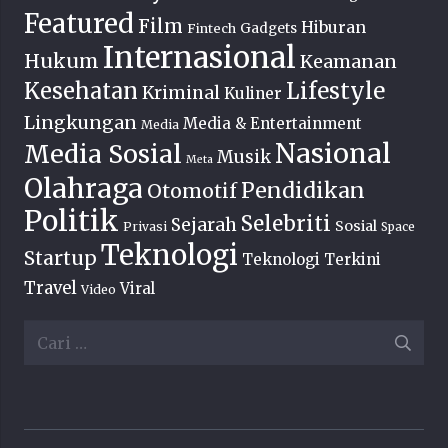
Featured
Film
Hiburan
Fintech
Gadgets
Internasional
Hukum
Keamanan
Lifestyle
Kesehatan
Kriminal
Kuliner
Lingkungan
Media & Entertainment
Media
Nasional
Media Sosial
Musik
Meta
Olahraga
Pendidikan
Otomotif
Politik
Selebriti
Sejarah
Sosial
Privasi
Space
Teknologi
Startup
Teknologi Terkini
Travel
Viral
Video
Cari
untuk: