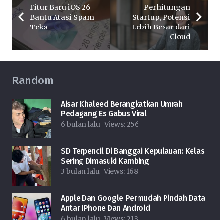
Fitur Baru iOS 26
Perhitungan
Bantu Atasi Spam
Startup, Potensi
Teks
Lebih Besar dari
Cloud
Random
Aisar Khaleed Berangkatkan Umrah
Pedagang Es Gabus Viral
6 bulan lalu
Views:
256
SD Terpencil Di Banggai Kepulauan: Kelas
Sering Dimasuki Kambing
3 bulan lalu
Views:
168
Apple Dan Google Permudah Pindah Data
Antar IPhone Dan Android
6 bulan lalu
Views:
213