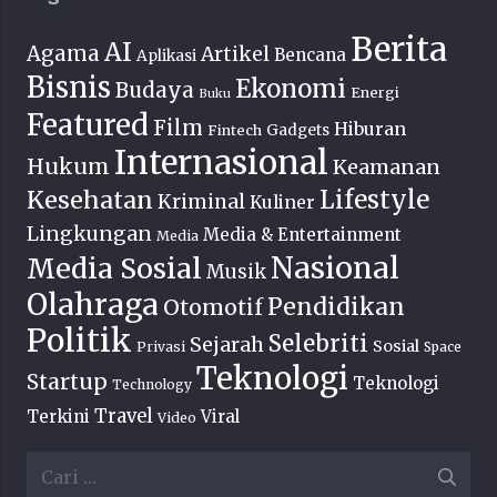
Berita
AI
Agama
Artikel
Bencana
Aplikasi
Bisnis
Ekonomi
Budaya
Energi
Buku
Featured
Film
Hiburan
Fintech
Gadgets
Internasional
Hukum
Keamanan
Lifestyle
Kesehatan
Kriminal
Kuliner
Lingkungan
Media & Entertainment
Media
Nasional
Media Sosial
Musik
Olahraga
Pendidikan
Otomotif
Politik
Selebriti
Sejarah
Sosial
Privasi
Space
Teknologi
Startup
Teknologi
Technology
Travel
Terkini
Viral
Video
Cari