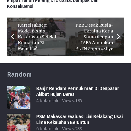
Empat Tahun Perang Di Ukraina: Dampak Dan
Konsekuensi
Kartel Jalisco:
PBB Desak Rusia-
Model Bisnis
Ukraina Kerja
Kekerasan Setelah
Sama dengan
Kematian El
IAEA Amankan
Mencho?
PLTN Zaporozhye
Random
Banjir Rendam Permukiman Di Denpasar
Akibat Hujan Deras
4 bulan lalu
Views:
185
PSM Makassar Evaluasi Lini Belakang Usai
Lima Kekalahan Beruntun
6 bulan lalu
Views:
239