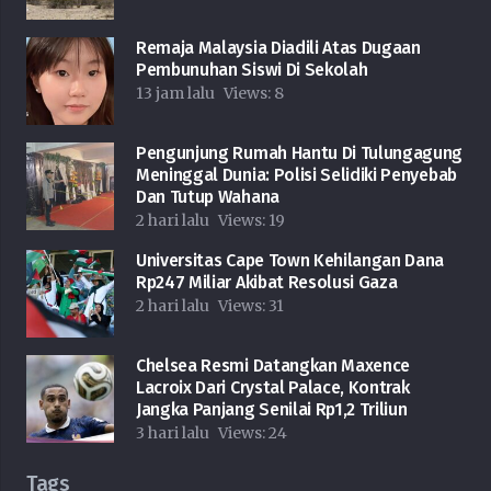
Remaja Malaysia Diadili Atas Dugaan
Pembunuhan Siswi Di Sekolah
13 jam lalu
Views:
8
Pengunjung Rumah Hantu Di Tulungagung
Meninggal Dunia: Polisi Selidiki Penyebab
Dan Tutup Wahana
2 hari lalu
Views:
19
Universitas Cape Town Kehilangan Dana
Rp247 Miliar Akibat Resolusi Gaza
2 hari lalu
Views:
31
Chelsea Resmi Datangkan Maxence
Lacroix Dari Crystal Palace, Kontrak
Jangka Panjang Senilai Rp1,2 Triliun
3 hari lalu
Views:
24
Tags