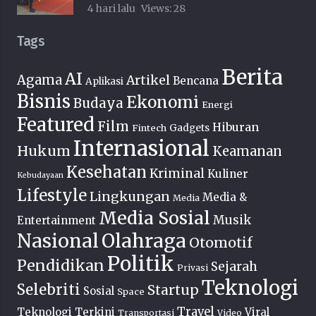
4 hari lalu
Views:
28
Tags
Berita
AI
Agama
Artikel
Bencana
Aplikasi
Bisnis
Ekonomi
Budaya
Energi
Featured
Film
Hiburan
Fintech
Gadgets
Internasional
Hukum
Keamanan
Kesehatan
Kriminal
Kuliner
Kebudayaan
Lifestyle
Lingkungan
Media &
Media
Media Sosial
Musik
Entertainment
Nasional
Olahraga
Otomotif
Politik
Pendidikan
Sejarah
Privasi
Teknologi
Selebriti
Startup
Sosial
Space
Travel
Teknologi Terkini
Viral
Transportasi
Video