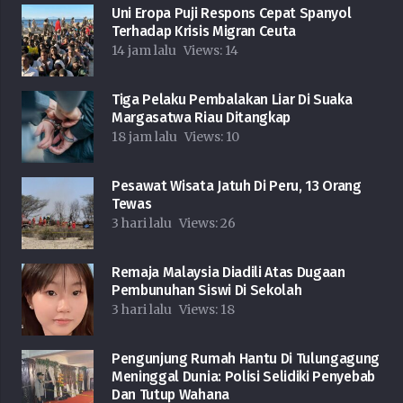
Uni Eropa Puji Respons Cepat Spanyol
Terhadap Krisis Migran Ceuta
14 jam lalu
Views:
14
Tiga Pelaku Pembalakan Liar Di Suaka
Margasatwa Riau Ditangkap
18 jam lalu
Views:
10
Pesawat Wisata Jatuh Di Peru, 13 Orang
Tewas
3 hari lalu
Views:
26
Remaja Malaysia Diadili Atas Dugaan
Pembunuhan Siswi Di Sekolah
3 hari lalu
Views:
18
Pengunjung Rumah Hantu Di Tulungagung
Meninggal Dunia: Polisi Selidiki Penyebab
Dan Tutup Wahana