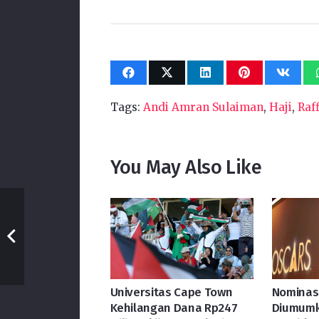
Tags:
Andi Amran Sulaiman
,
Haji
,
Raf
You May Also Like
Universitas Cape Town
Nominasi
Kehilangan Dana Rp247
Diumumka