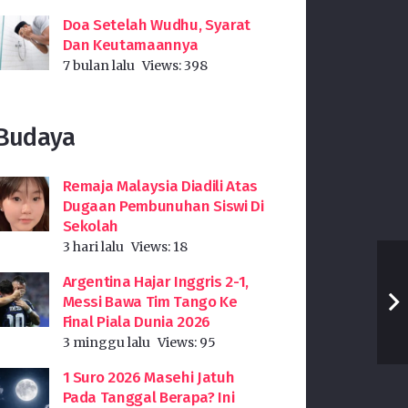
Doa Setelah Wudhu, Syarat
Dan Keutamaannya
7 bulan lalu
Views:
398
Budaya
Remaja Malaysia Diadili Atas
Dugaan Pembunuhan Siswi Di
Sekolah
3 hari lalu
Views:
18
Argentina Hajar Inggris 2-1,
Messi Bawa Tim Tango Ke
Final Piala Dunia 2026
3 minggu lalu
Views:
95
1 Suro 2026 Masehi Jatuh
Pada Tanggal Berapa? Ini