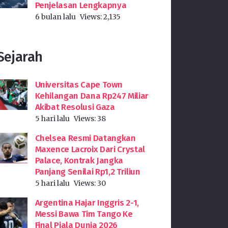
Penjelasan Lengkapnya
6 bulan lalu
Views:
2,135
Sejarah
Universitas Cape Town
Kehilangan Dana Rp247 Miliar
Akibat Resolusi Gaza
5 hari lalu
Views:
38
Chelsea Resmi Datangkan
Maxence Lacroix Dari Crystal
Palace, Kontrak Jangka
Panjang Senilai Rp1,2 Triliun
5 hari lalu
Views:
30
Argentina Hajar Inggris 2-1,
Messi Bawa Tim Tango Ke
Final Piala Dunia 2026