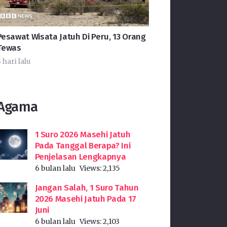
Pesawat Wisata Jatuh Di Peru, 13 Orang
Tewas
 hari lalu
Agama
1 Suro 2026 Masehi Jatuh
Pada Tanggal Berapa? Ini
Penjelasan Lengkapnya
6 bulan lalu
Views:
2,135
Jangan Salah, 1 Suro Tahun
2026 Masehi Jatuh Pada 17
Juni
6 bulan lalu
Views:
2,103