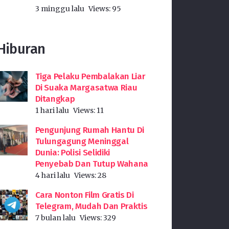
3 minggu lalu
Views:
95
Hiburan
Tiga Pelaku Pembalakan Liar
Di Suaka Margasatwa Riau
Ditangkap
1 hari lalu
Views:
11
Pengunjung Rumah Hantu Di
Tulungagung Meninggal
Dunia: Polisi Selidiki
Penyebab Dan Tutup Wahana
4 hari lalu
Views:
28
Cara Nonton Film Gratis Di
Telegram, Mudah Dan Praktis
7 bulan lalu
Views:
329