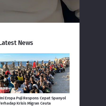
Latest News
Uni Eropa Puji Respons Cepat Spanyol
Terhadap Krisis Migran Ceuta