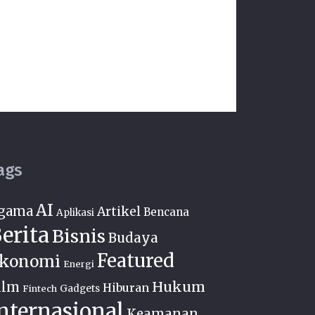
ags
AI
gama
Artikel
Bencana
Aplikasi
erita
Bisnis
Budaya
Featured
konomi
Energi
Hukum
ilm
Hiburan
Fintech
Gadgets
nternasional
Keamanan