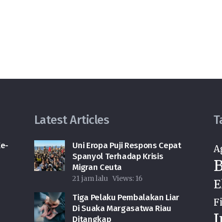
Latest Articles
T
e-
Uni Eropa Puji Respons Cepat
A
Spanyol Terhadap Krisis
B
Migran Ceuta
21 jam lalu
Views:
16
E
Tiga Pelaku Pembalakan Liar
F
Di Suaka Margasatwa Riau
I
Ditangkap