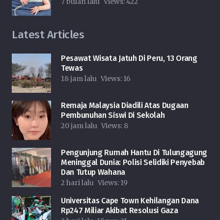
7 bulan lalu
Views:
422
Latest Articles
Pesawat Wisata Jatuh Di Peru, 13 Orang
Tewas
18 jam lalu
Views:
16
Remaja Malaysia Diadili Atas Dugaan
Pembunuhan Siswi Di Sekolah
20 jam lalu
Views:
8
Pengunjung Rumah Hantu Di Tulungagung
Meninggal Dunia: Polisi Selidiki Penyebab
Dan Tutup Wahana
2 hari lalu
Views:
19
Universitas Cape Town Kehilangan Dana
Rp247 Miliar Akibat Resolusi Gaza