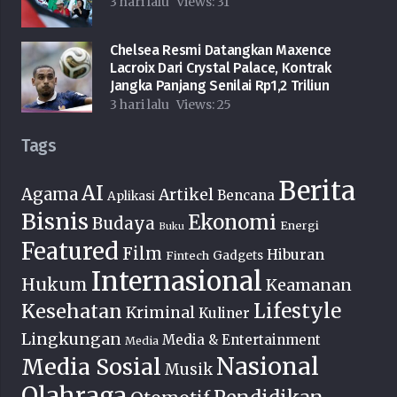
3 hari lalu
Views:
31
Chelsea Resmi Datangkan Maxence
Lacroix Dari Crystal Palace, Kontrak
Jangka Panjang Senilai Rp1,2 Triliun
3 hari lalu
Views:
25
Tags
Berita
AI
Agama
Artikel
Bencana
Aplikasi
Bisnis
Ekonomi
Budaya
Energi
Buku
Featured
Film
Hiburan
Fintech
Gadgets
Internasional
Hukum
Keamanan
Lifestyle
Kesehatan
Kriminal
Kuliner
Lingkungan
Media & Entertainment
Media
Nasional
Media Sosial
Musik
Olahraga