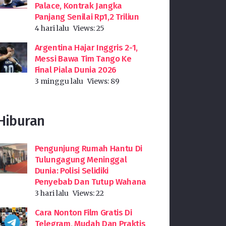
Palace, Kontrak Jangka
Panjang Senilai Rp1,2 Triliun
4 hari lalu
Views:
25
Argentina Hajar Inggris 2-1,
Messi Bawa Tim Tango Ke
Final Piala Dunia 2026
3 minggu lalu
Views:
89
Hiburan
Pengunjung Rumah Hantu Di
Tulungagung Meninggal
Dunia: Polisi Selidiki
Penyebab Dan Tutup Wahana
3 hari lalu
Views:
22
Cara Nonton Film Gratis Di
Telegram, Mudah Dan Praktis