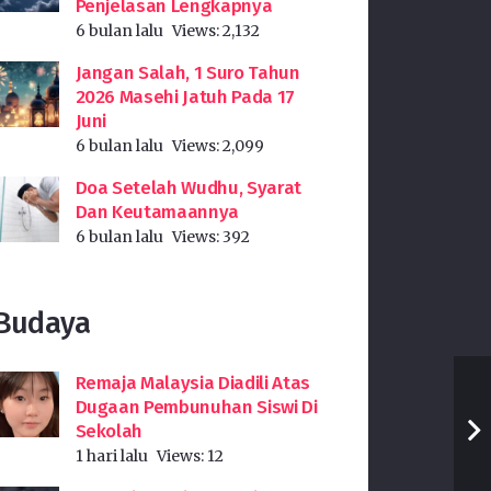
Penjelasan Lengkapnya
6 bulan lalu
Views:
2,132
Jangan Salah, 1 Suro Tahun
2026 Masehi Jatuh Pada 17
Juni
6 bulan lalu
Views:
2,099
Doa Setelah Wudhu, Syarat
Dan Keutamaannya
6 bulan lalu
Views:
392
Budaya
Remaja Malaysia Diadili Atas
Dugaan Pembunuhan Siswi Di
Sekolah
1 hari lalu
Views:
12