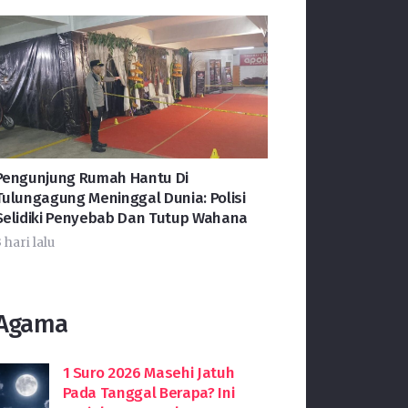
Pengunjung Rumah Hantu Di
Tulungagung Meninggal Dunia: Polisi
Selidiki Penyebab Dan Tutup Wahana
 hari lalu
Agama
1 Suro 2026 Masehi Jatuh
Pada Tanggal Berapa? Ini