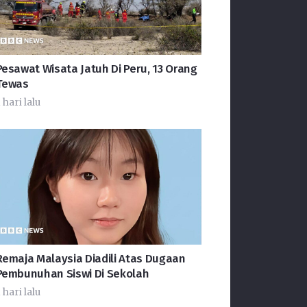
Pesawat Wisata Jatuh Di Peru, 13 Orang
Tewas
 hari lalu
Remaja Malaysia Diadili Atas Dugaan
Pembunuhan Siswi Di Sekolah
 hari lalu