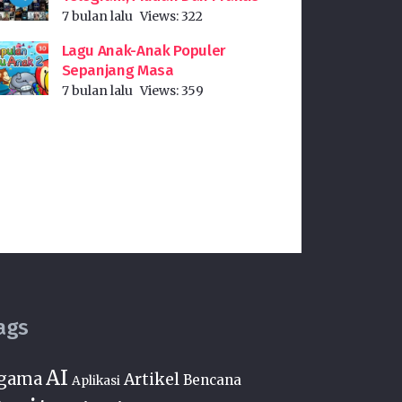
7 bulan lalu
Views:
322
Lagu Anak-Anak Populer
Sepanjang Masa
7 bulan lalu
Views:
359
ags
AI
gama
Artikel
Bencana
Aplikasi