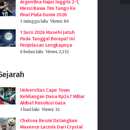
Argentina Hajar Inggris 2-1,
Messi Bawa Tim Tango Ke
Final Piala Dunia 2026
3 minggu lalu
Views:
89
1 Suro 2026 Masehi Jatuh
Pada Tanggal Berapa? Ini
Penjelasan Lengkapnya
6 bulan lalu
Views:
2,132
Sejarah
Universitas Cape Town
Kehilangan Dana Rp247 Miliar
Akibat Resolusi Gaza
3 hari lalu
Views:
32
Chelsea Resmi Datangkan
Maxence Lacroix Dari Crystal