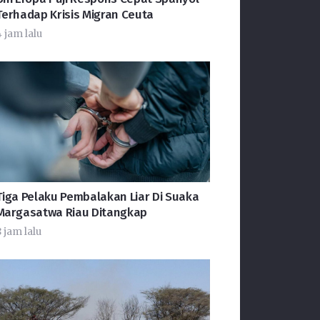
Terhadap Krisis Migran Ceuta
 jam lalu
Tiga Pelaku Pembalakan Liar Di Suaka
Margasatwa Riau Ditangkap
 jam lalu