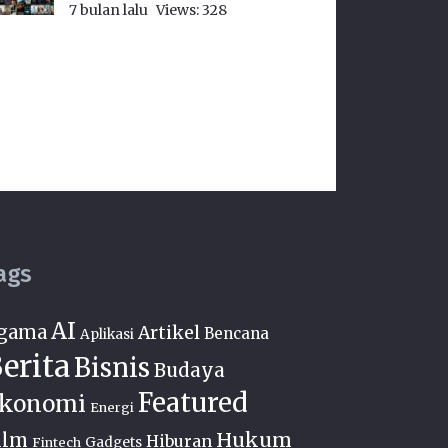
7 bulan lalu
Views:
328
ags
AI
gama
Artikel
Bencana
Aplikasi
erita
Bisnis
Budaya
Featured
konomi
Energi
Hukum
ilm
Hiburan
Fintech
Gadgets