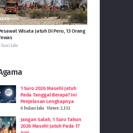
Pesawat Wisata Jatuh Di Peru, 13 Orang
Tewas
 hari lalu
Agama
1 Suro 2026 Masehi Jatuh
Pada Tanggal Berapa? Ini
Penjelasan Lengkapnya
6 bulan lalu
Views:
2,132
Jangan Salah, 1 Suro Tahun
2026 Masehi Jatuh Pada 17
Juni