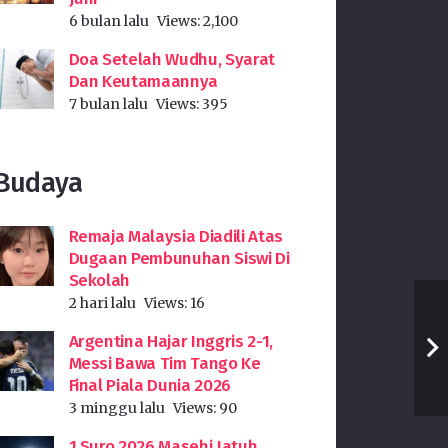
6 bulan lalu
Views:
2,100
Doa Setelah Wudhu, Syarat
Dan Keutamaannya
7 bulan lalu
Views:
395
Budaya
Remaja Malaysia Diadili Atas
Dugaan Pembunuhan Siswi Di
Sekolah
2 hari lalu
Views:
16
Argentina Hajar Inggris 2-1,
Messi Bawa Tim Tango Ke
Final Piala Dunia 2026
3 minggu lalu
Views:
90
1 Suro 2026 Masehi Jatuh