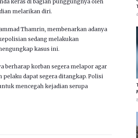
nda keras di bagian punggungnya oleh
ian melarikan diri.
4
hammad Thamrin, membenarkan adanya
k kepolisian sedang melakukan
mengungkap kasus ini.
 berharap korban segera melapor agar
n pelaku dapat segera ditangkap. Polisi
 untuk mencegah kejadian serupa
8