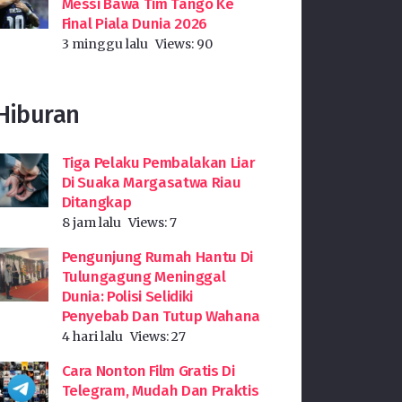
Messi Bawa Tim Tango Ke
Final Piala Dunia 2026
3 minggu lalu
Views:
90
Hiburan
Tiga Pelaku Pembalakan Liar
Di Suaka Margasatwa Riau
Ditangkap
8 jam lalu
Views:
7
Pengunjung Rumah Hantu Di
Tulungagung Meninggal
Dunia: Polisi Selidiki
Penyebab Dan Tutup Wahana
4 hari lalu
Views:
27
Cara Nonton Film Gratis Di
Telegram, Mudah Dan Praktis