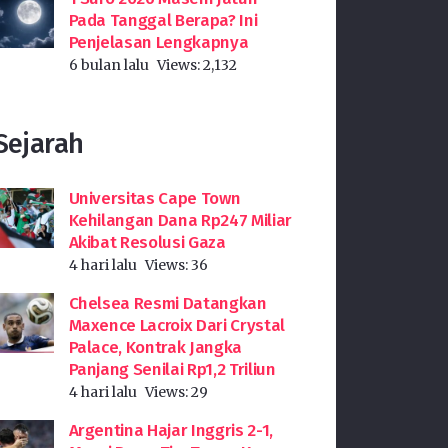
Pada Tanggal Berapa? Ini
Penjelasan Lengkapnya
6 bulan lalu
Views:
2,132
Sejarah
Universitas Cape Town
Kehilangan Dana Rp247 Miliar
Akibat Resolusi Gaza
4 hari lalu
Views:
36
Chelsea Resmi Datangkan
Maxence Lacroix Dari Crystal
Palace, Kontrak Jangka
Panjang Senilai Rp1,2 Triliun
4 hari lalu
Views:
29
Argentina Hajar Inggris 2-1,