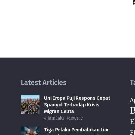
Latest Articles
T
Uni Eropa Puji Respons Cepat
A
Spanyol Terhadap Krisis
B
Migran Ceuta
4 jam lalu
Views:
7
E
Tiga Pelaku Pembalakan Liar
F