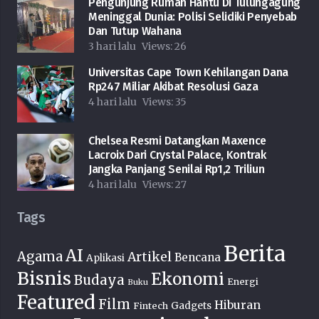
Pengunjung Rumah Hantu Di Tulungagung
Meninggal Dunia: Polisi Selidiki Penyebab
Dan Tutup Wahana
3 hari lalu
Views:
26
Universitas Cape Town Kehilangan Dana
Rp247 Miliar Akibat Resolusi Gaza
4 hari lalu
Views:
35
Chelsea Resmi Datangkan Maxence
Lacroix Dari Crystal Palace, Kontrak
Jangka Panjang Senilai Rp1,2 Triliun
4 hari lalu
Views:
27
Tags
Berita
AI
Agama
Artikel
Bencana
Aplikasi
Bisnis
Ekonomi
Budaya
Energi
Buku
Featured
Film
Hiburan
Fintech
Gadgets