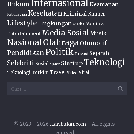
Internasional
Hukum
Keamanan
Kesehatan
Kriminal
Kuliner
Kebudayaan
Lifestyle
Lingkungan
Media &
Media
Media Sosial
Musik
Entertainment
Nasional
Olahraga
Otomotif
Politik
Pendidikan
Sejarah
Privasi
Teknologi
Selebriti
Startup
Sosial
Space
Travel
Teknologi Terkini
Viral
Video
Cari
untuk:
© 2023 – 2026
Haribulan.com
– All rights
reserved.