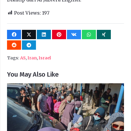
Post Views:
197
Tags:
AS
,
Iran
,
Israel
You May Also Like