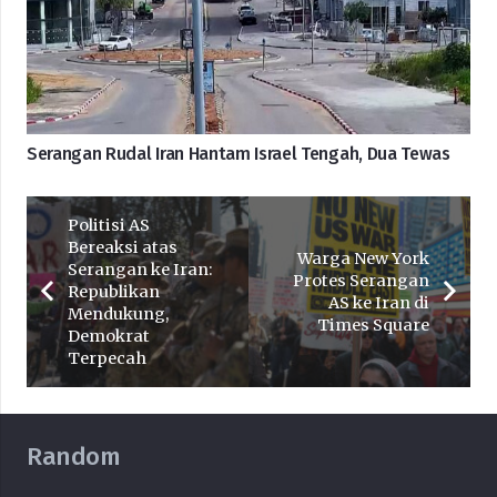
Serangan Rudal Iran Hantam Israel Tengah, Dua Tewas
Politisi AS
Bereaksi atas
Warga New York
Serangan ke Iran:
Protes Serangan
Republikan
AS ke Iran di
Mendukung,
Times Square
Demokrat
Terpecah
Random