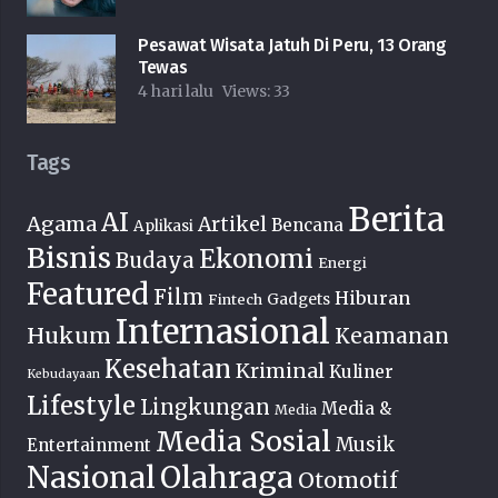
Pesawat Wisata Jatuh Di Peru, 13 Orang
Tewas
4 hari lalu
Views:
33
Tags
Berita
AI
Agama
Artikel
Bencana
Aplikasi
Bisnis
Ekonomi
Budaya
Energi
Featured
Film
Hiburan
Fintech
Gadgets
Internasional
Hukum
Keamanan
Kesehatan
Kriminal
Kuliner
Kebudayaan
Lifestyle
Lingkungan
Media &
Media
Media Sosial
Musik
Entertainment
Nasional
Olahraga
Otomotif