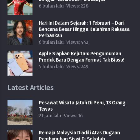
6 bulan lalu
Views:
228
Hari Ini Dalam Sejarah: 1 Februari – Dari
Bencana Besar Hingga Kelahiran Raksasa
Perbankan
6 bulan lalu
Views:
442
Apple Siapkan Kejutan: Pengumuman
Produk Baru Dengan Format Tak Biasa!
5 bulan lalu
Views:
249
Latest Articles
Pesawat Wisata Jatuh Di Peru, 13 Orang
Tewas
21 jam lalu
Views:
16
Remaja Malaysia Diadili Atas Dugaan
Pembunuhan Siswi Di Sekolah