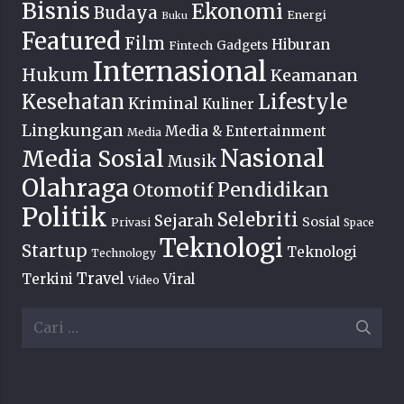
Bisnis
Ekonomi
Budaya
Energi
Buku
Featured
Film
Hiburan
Fintech
Gadgets
Internasional
Hukum
Keamanan
Lifestyle
Kesehatan
Kriminal
Kuliner
Lingkungan
Media & Entertainment
Media
Nasional
Media Sosial
Musik
Olahraga
Pendidikan
Otomotif
Politik
Selebriti
Sejarah
Sosial
Privasi
Space
Teknologi
Startup
Teknologi
Technology
Travel
Terkini
Viral
Video
Cari
untuk: