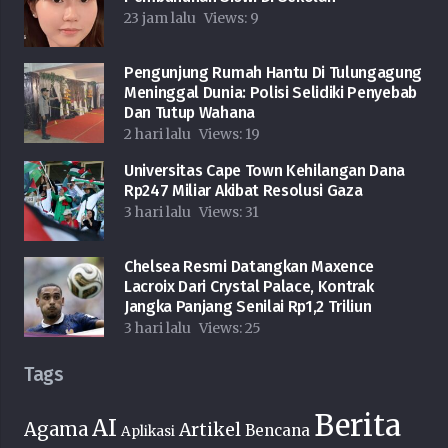
23 jam lalu
Views:
9
Pengunjung Rumah Hantu Di Tulungagung
Meninggal Dunia: Polisi Selidiki Penyebab
Dan Tutup Wahana
2 hari lalu
Views:
19
Universitas Cape Town Kehilangan Dana
Rp247 Miliar Akibat Resolusi Gaza
3 hari lalu
Views:
31
Chelsea Resmi Datangkan Maxence
Lacroix Dari Crystal Palace, Kontrak
Jangka Panjang Senilai Rp1,2 Triliun
3 hari lalu
Views:
25
Tags
Berita
AI
Agama
Artikel
Bencana
Aplikasi