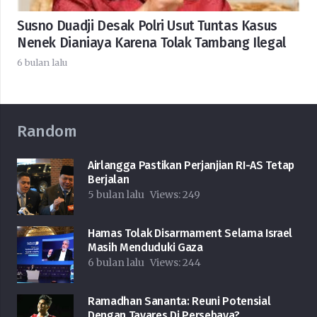
Susno Duadji Desak Polri Usut Tuntas Kasus
Nenek Dianiaya Karena Tolak Tambang Ilegal
6 bulan lalu
Random
Airlangga Pastikan Perjanjian RI-AS Tetap
Berjalan
5 bulan lalu
Views:
249
Hamas Tolak Disarmament Selama Israel
Masih Menduduki Gaza
6 bulan lalu
Views:
244
Ramadhan Sananta: Reuni Potensial
Dengan Tavares Di Persebaya?