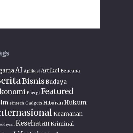
ags
AI
gama
Artikel
Bencana
Aplikasi
erita
Bisnis
Budaya
Featured
konomi
Energi
Hukum
ilm
Hiburan
Fintech
Gadgets
nternasional
Keamanan
Kesehatan
Kriminal
budayaan