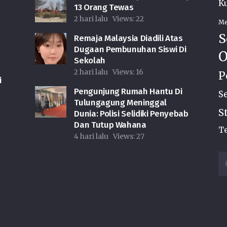
Ku
13 Orang Tewas
2 hari lalu
Views:
22
Me
S
Remaja Malaysia Diadili Atas
Dugaan Pembunuhan Siswi Di
O
Sekolah
2 hari lalu
Views:
16
P
i
Pengunjung Rumah Hantu Di
S
Tulungagung Meninggal
S
Dunia: Polisi Selidiki Penyebab
Dan Tutup Wahana
Te
4 hari lalu
Views:
27
Ca
u