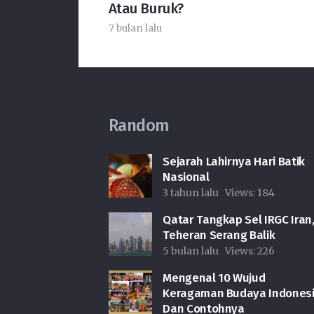
Atau Buruk?
7 bulan lalu
Random
Sejarah Lahirnya Hari Batik
Nasional
3 tahun lalu
Views:
184
Qatar Tangkap Sel IRGC Iran
Teheran Serang Balik
5 bulan lalu
Views:
226
Mengenal 10 Wujud
Keragaman Budaya Indones
Dan Contohnya