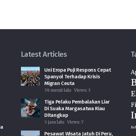
Latest Articles
T
Uni Eropa Puji Respons Cepat
A
Spanyol Terhadap Krisis
B
Migran Ceuta
39 menit lalu
Views:
3
E
,
Tiga Pelaku Pembalakan Liar
F
Di Suaka Margasatwa Riau
I
Ditangkap
5 jam lalu
Views:
7
ia
Ke
Pesawat Wisata Jatuh Di Peru,