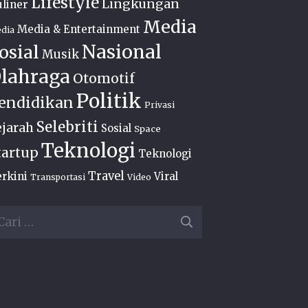
Lifestyle
Lingkungan
liner
Media
Media & Entertainment
dia
Nasional
osial
Musik
lahraga
Otomotif
Politik
endidikan
Privasi
Selebriti
ejarah
Sosial
Space
Teknologi
tartup
Teknologi
Travel
rkini
Viral
Transportasi
Video
ri
ntuk: