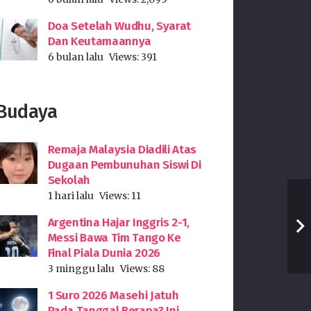
Doa Setelah Wudhu, Syarat
Dan Keutamaannya
6 bulan lalu
Views:
391
Budaya
Remaja Malaysia Diadili Atas
Dugaan Pembunuhan Siswi Di
Sekolah
1 hari lalu
Views:
11
Argentina Hajar Inggris 2-1,
Messi Bawa Tim Tango Ke
Final Piala Dunia 2026
3 minggu lalu
Views:
88
1 Suro 2026 Masehi Jatuh
Pada Tanggal Berapa? Ini