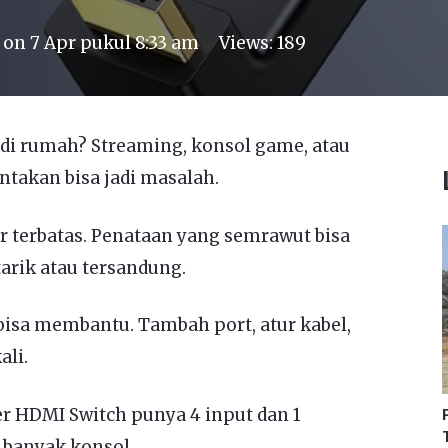
 on
7 Apr pukul 8:33 am
Views:
189
di rumah? Streaming, konsol game, atau
ntakan bisa jadi masalah.
or terbatas. Penataan yang semrawut bisa
arik atau tersandung.
bisa membantu. Tambah port, atur kabel,
li.
er HDMI Switch punya 4 input dan 1
 banyak konsol.