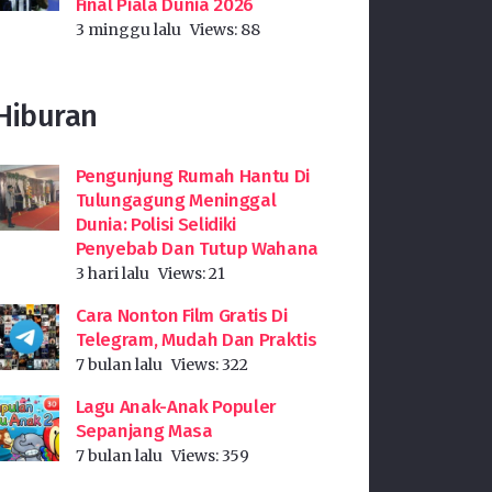
Final Piala Dunia 2026
3 minggu lalu
Views:
88
Hiburan
Pengunjung Rumah Hantu Di
Tulungagung Meninggal
Dunia: Polisi Selidiki
Penyebab Dan Tutup Wahana
3 hari lalu
Views:
21
Cara Nonton Film Gratis Di
Telegram, Mudah Dan Praktis
7 bulan lalu
Views:
322
Lagu Anak-Anak Populer
Sepanjang Masa
7 bulan lalu
Views:
359