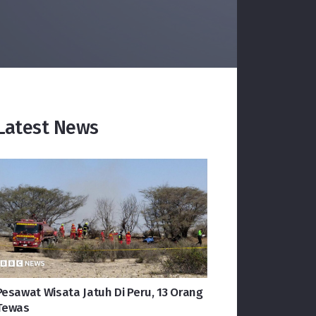
Latest News
Pesawat Wisata Jatuh Di Peru, 13 Orang
Tewas