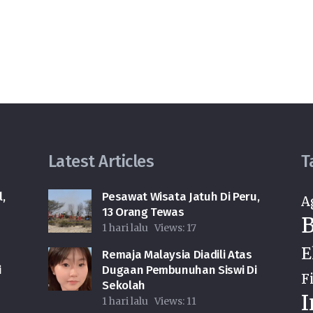
Latest Articles
T
,
Pesawat Wisata Jatuh Di Peru,
A
13 Orang Tewas
B
1 hari lalu
Views:
17
E
Remaja Malaysia Diadili Atas
i
Dugaan Pembunuhan Siswi Di
F
Sekolah
I
1 hari lalu
Views:
11