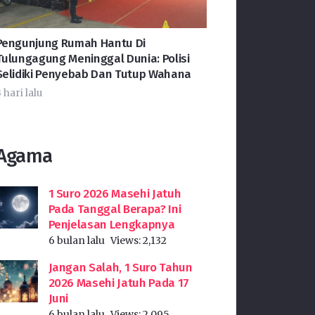
Pengunjung Rumah Hantu Di
Tulungagung Meninggal Dunia: Polisi
Selidiki Penyebab Dan Tutup Wahana
 hari lalu
Agama
1 Suro 2026 Masehi Jatuh
Pada Tanggal Berapa? Ini
Penjelasan Lengkapnya
6 bulan lalu
Views:
2,132
Jangan Salah, 1 Suro Tahun
2026 Masehi Jatuh Pada 17
Juni
6 bulan lalu
Views:
2,095