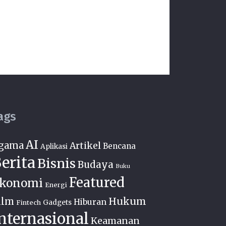
ags
AI
gama
Artikel
Bencana
Aplikasi
erita
Bisnis
Budaya
Buku
Featured
konomi
Energi
Hukum
ilm
Hiburan
Fintech
Gadgets
nternasional
Keamanan