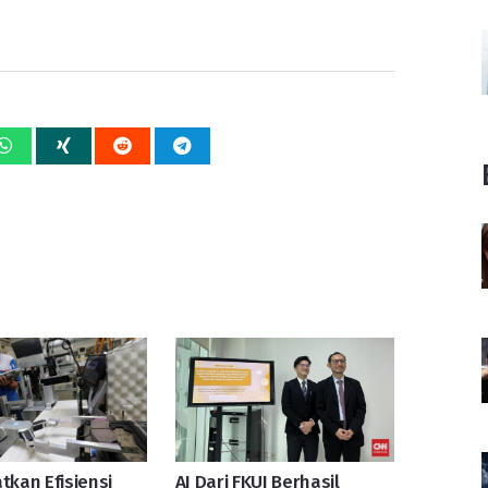
tkan Efisiensi
AI Dari FKUI Berhasil