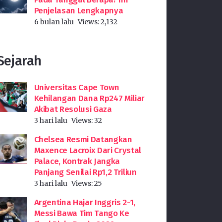
Penjelasan Lengkapnya
6 bulan lalu
Views:
2,132
Sejarah
Universitas Cape Town
Kehilangan Dana Rp247 Miliar
Akibat Resolusi Gaza
3 hari lalu
Views:
32
Chelsea Resmi Datangkan
Maxence Lacroix Dari Crystal
Palace, Kontrak Jangka
Panjang Senilai Rp1,2 Triliun
3 hari lalu
Views:
25
Argentina Hajar Inggris 2-1,
Messi Bawa Tim Tango Ke