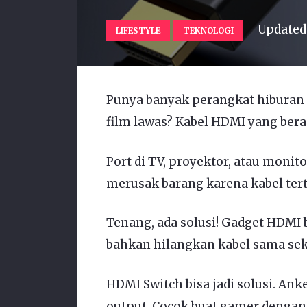
Updated
LIFESTYLE
TEKNOLOGI
Punya banyak perangkat hiburan 
film lawas? Kabel HDMI yang bera
Port di TV, proyektor, atau monit
merusak barang karena kabel tert
Tenang, ada solusi! Gadget HDMI 
bahkan hilangkan kabel sama seka
HDMI Switch bisa jadi solusi. Ank
output. Cocok buat gamer dengan