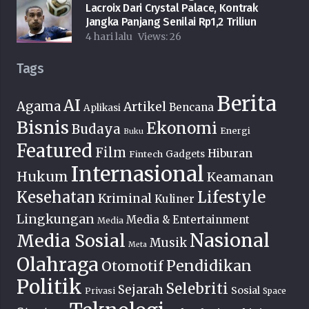
Lacroix Dari Crystal Palace, Kontrak
Jangka Panjang Senilai Rp1,2 Triliun
4 hari lalu
Views:
26
Tags
Berita
AI
Agama
Artikel
Bencana
Aplikasi
Bisnis
Ekonomi
Budaya
Energi
Buku
Featured
Film
Hiburan
Fintech
Gadgets
Internasional
Hukum
Keamanan
Lifestyle
Kesehatan
Kriminal
Kuliner
Lingkungan
Media & Entertainment
Media
Nasional
Media Sosial
Musik
Meta
Olahraga
Pendidikan
Otomotif
Politik
Selebriti
Sejarah
Sosial
Privasi
Space