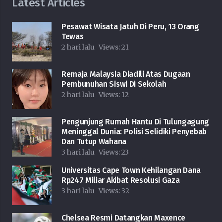
Latest Articles
Pesawat Wisata Jatuh Di Peru, 13 Orang
Tewas
2 hari lalu
Views:
21
Remaja Malaysia Diadili Atas Dugaan
Pembunuhan Siswi Di Sekolah
2 hari lalu
Views:
12
Pengunjung Rumah Hantu Di Tulungagung
Meninggal Dunia: Polisi Selidiki Penyebab
Dan Tutup Wahana
3 hari lalu
Views:
23
Universitas Cape Town Kehilangan Dana
Rp247 Miliar Akibat Resolusi Gaza
3 hari lalu
Views:
32
Chelsea Resmi Datangkan Maxence