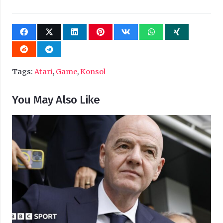
Tags:
Atari
,
Game
,
Konsol
You May Also Like