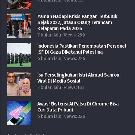
4 bulan lalu
Views:
175
Yaman Hadapi Krisis Pangan Terburuk
Sejak 2022, Jutaan Orang Terancam
Kelaparan Pada 2026
7 bulan lalu
Views:
259
Indonesia Pastikan Penempatan Personel
ISF Di Gaza Diketahui Palestina
6 bulan lalu
Views:
226
Isu Perselingkuhan Istri Ahmad Sahroni
Viral Di Media Sosial
3 bulan lalu
Views:
151
Awas! Ekstensi AI Palsu Di Chrome Bisa
Curi Data Pribadi
6 bulan lalu
Views:
228