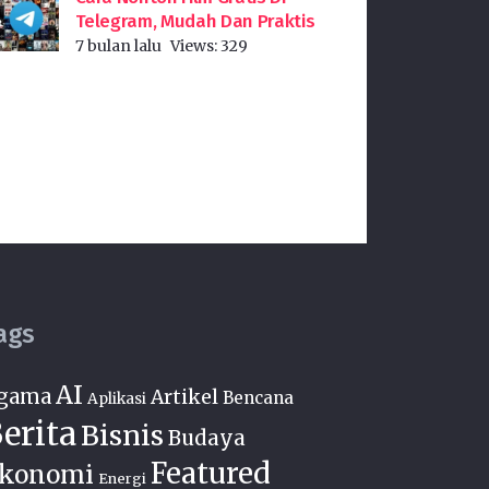
Telegram, Mudah Dan Praktis
7 bulan lalu
Views:
329
ags
AI
gama
Artikel
Bencana
Aplikasi
erita
Bisnis
Budaya
Featured
konomi
Energi