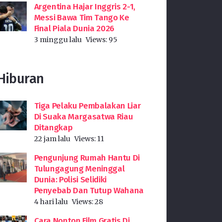
Argentina Hajar Inggris 2-1,
Messi Bawa Tim Tango Ke
Final Piala Dunia 2026
3 minggu lalu
Views:
95
Hiburan
Tiga Pelaku Pembalakan Liar
Di Suaka Margasatwa Riau
Ditangkap
22 jam lalu
Views:
11
Pengunjung Rumah Hantu Di
Tulungagung Meninggal
Dunia: Polisi Selidiki
Penyebab Dan Tutup Wahana
4 hari lalu
Views:
28
Cara Nonton Film Gratis Di