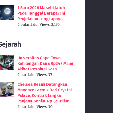
1 Suro 2026 Masehi Jatuh
Pada Tanggal Berapa? Ini
Penjelasan Lengkapnya
6 bulan lalu
Views:
2,135
Sejarah
Universitas Cape Town
Kehilangan Dana Rp247 Miliar
Akibat Resolusi Gaza
5 hari lalu
Views:
37
Chelsea Resmi Datangkan
Maxence Lacroix Dari Crystal
Palace, Kontrak Jangka
Panjang Senilai Rp1,2 Triliun
5 hari lalu
Views:
30