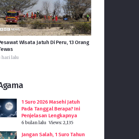
Pesawat Wisata Jatuh Di Peru, 13 Orang
Tewas
 hari lalu
Agama
1 Suro 2026 Masehi Jatuh
Pada Tanggal Berapa? Ini
Penjelasan Lengkapnya
6 bulan lalu
Views:
2,135
Jangan Salah, 1 Suro Tahun