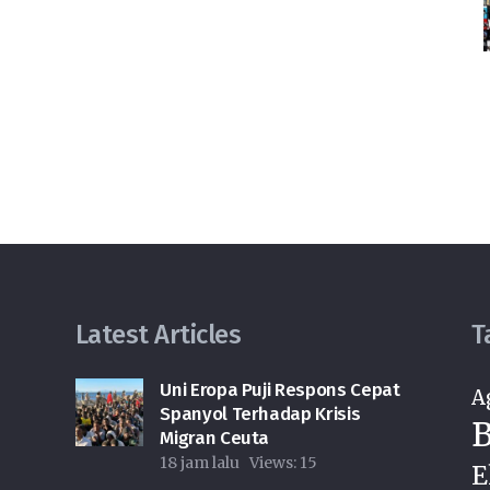
Latest Articles
T
Uni Eropa Puji Respons Cepat
A
Spanyol Terhadap Krisis
B
Migran Ceuta
18 jam lalu
Views:
15
E