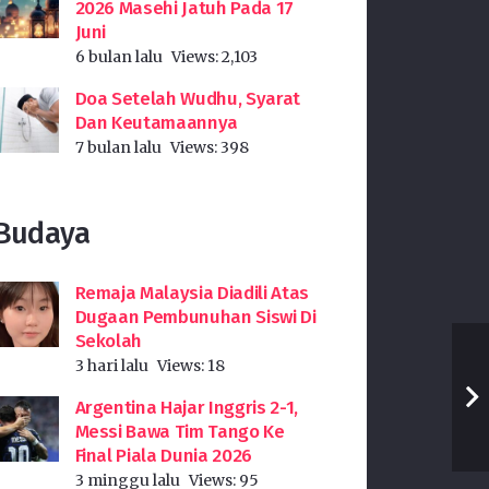
2026 Masehi Jatuh Pada 17
Juni
6 bulan lalu
Views:
2,103
Doa Setelah Wudhu, Syarat
Dan Keutamaannya
7 bulan lalu
Views:
398
Budaya
Remaja Malaysia Diadili Atas
Dugaan Pembunuhan Siswi Di
Sekolah
3 hari lalu
Views:
18
Argentina Hajar Inggris 2-1,
Messi Bawa Tim Tango Ke
Final Piala Dunia 2026
3 minggu lalu
Views:
95