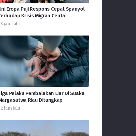
Uni Eropa Puji Respons Cepat Spanyol
Terhadap Krisis Migran Ceuta
8 jam lalu
Tiga Pelaku Pembalakan Liar Di Suaka
Margasatwa Riau Ditangkap
22 jam lalu