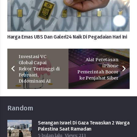
Harga Emas UBS Dan Galeri24 Naik Di Pegadaian Hari Ini
Investasi VC
Alat Peretasan
Global Capai
iPhone
Rekor Tertinggi di
Pemerintah Bocor
Februari,
ke Penjahat Siber
Didominasi AI
Random
Serangan Israel Di Gaza Tewaskan 2 Warga
Palestina Saat Ramadan
5 bulan lalu
Views:
213