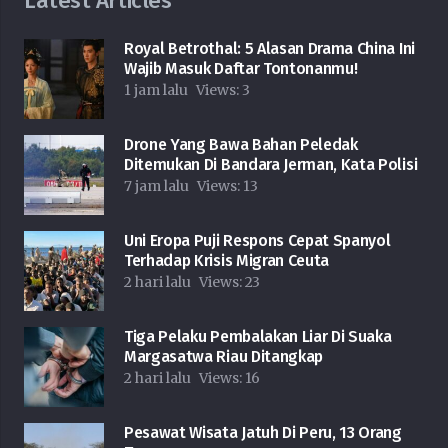
Latest Articles
Royal Betrothal: 5 Alasan Drama China Ini
Wajib Masuk Daftar Tontonanmu!
1 jam lalu
Views:
3
Drone Yang Bawa Bahan Peledak
Ditemukan Di Bandara Jerman, Kata Polisi
7 jam lalu
Views:
13
Uni Eropa Puji Respons Cepat Spanyol
Terhadap Krisis Migran Ceuta
2 hari lalu
Views:
23
Tiga Pelaku Pembalakan Liar Di Suaka
Margasatwa Riau Ditangkap
2 hari lalu
Views:
16
Pesawat Wisata Jatuh Di Peru, 13 Orang