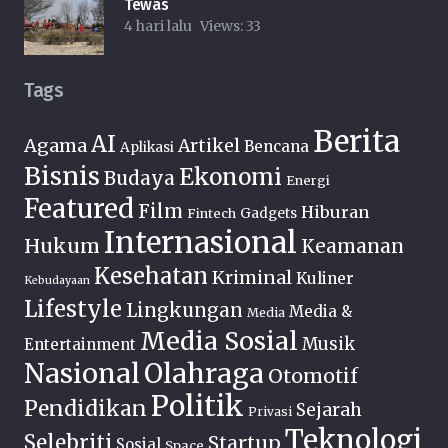
Tewas
4 hari lalu
Views:
33
Tags
Berita
AI
Agama
Artikel
Bencana
Aplikasi
Bisnis
Ekonomi
Budaya
Energi
Featured
Film
Hiburan
Fintech
Gadgets
Internasional
Hukum
Keamanan
Kesehatan
Kriminal
Kuliner
Kebudayaan
Lifestyle
Lingkungan
Media &
Media
Media Sosial
Musik
Entertainment
Nasional
Olahraga
Otomotif
Politik
Pendidikan
Sejarah
Privasi
Teknologi
Selebriti
Startup
Sosial
Space