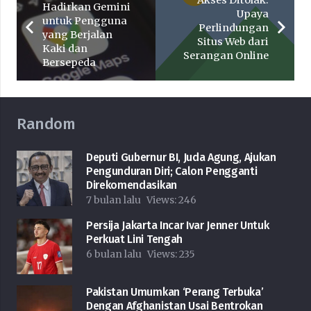
Akses Ditolak:
Hadirkan Gemini
Upaya
untuk Pengguna
Perlindungan
yang Berjalan
Situs Web dari
Kaki dan
Serangan Online
Bersepeda
Random
Deputi Gubernur BI, Juda Agung, Ajukan
Pengunduran Diri; Calon Pengganti
Direkomendasikan
7 bulan lalu
Views:
246
Persija Jakarta Incar Ivar Jenner Untuk
Perkuat Lini Tengah
6 bulan lalu
Views:
235
Pakistan Umumkan ‘Perang Terbuka’
Dengan Afghanistan Usai Bentrokan