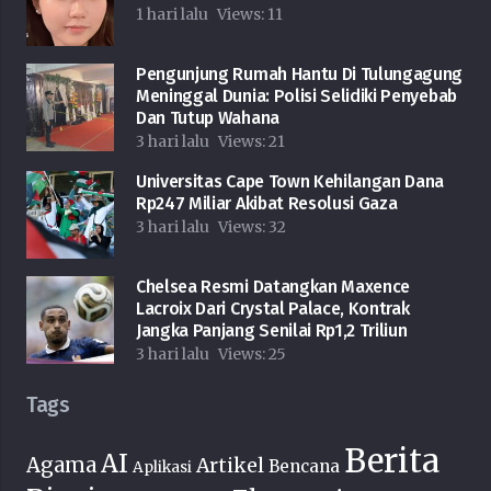
1 hari lalu
Views:
11
Pengunjung Rumah Hantu Di Tulungagung
Meninggal Dunia: Polisi Selidiki Penyebab
Dan Tutup Wahana
3 hari lalu
Views:
21
Universitas Cape Town Kehilangan Dana
Rp247 Miliar Akibat Resolusi Gaza
3 hari lalu
Views:
32
Chelsea Resmi Datangkan Maxence
Lacroix Dari Crystal Palace, Kontrak
Jangka Panjang Senilai Rp1,2 Triliun
3 hari lalu
Views:
25
Tags
Berita
AI
Agama
Artikel
Bencana
Aplikasi