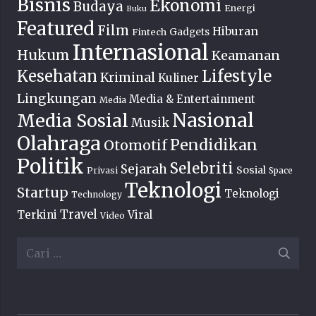
Bisnis
Ekonomi
Budaya
Energi
Buku
Featured
Film
Hiburan
Fintech
Gadgets
Internasional
Hukum
Keamanan
Lifestyle
Kesehatan
Kriminal
Kuliner
Lingkungan
Media & Entertainment
Media
Nasional
Media Sosial
Musik
Olahraga
Pendidikan
Otomotif
Politik
Selebriti
Sejarah
Sosial
Privasi
Space
Teknologi
Startup
Teknologi
Technology
Travel
Terkini
Viral
Video
Cari
untuk: