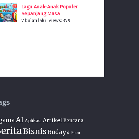
Lagu Anak-Anak Populer
Sepanjang Masa
7 bulan lalu
Views:
359
ags
AI
gama
Artikel
Bencana
Aplikasi
erita
Bisnis
Budaya
Buku