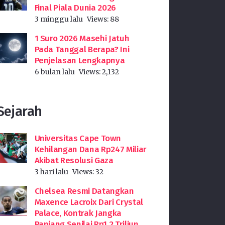
Final Piala Dunia 2026
3 minggu lalu
Views:
88
1 Suro 2026 Masehi Jatuh
Pada Tanggal Berapa? Ini
Penjelasan Lengkapnya
6 bulan lalu
Views:
2,132
Sejarah
Universitas Cape Town
Kehilangan Dana Rp247 Miliar
Akibat Resolusi Gaza
3 hari lalu
Views:
32
Chelsea Resmi Datangkan
Maxence Lacroix Dari Crystal
Palace, Kontrak Jangka
Panjang Senilai Rp1,2 Triliun