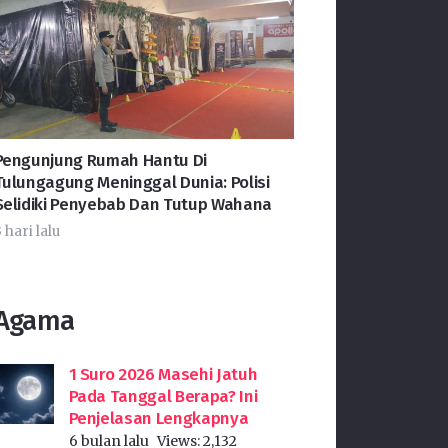
Pengunjung Rumah Hantu Di
Tulungagung Meninggal Dunia: Polisi
Selidiki Penyebab Dan Tutup Wahana
 hari lalu
Agama
1 Suro 2026 Masehi Jatuh
Pada Tanggal Berapa? Ini
Penjelasan Lengkapnya
6 bulan lalu
Views:
2,132