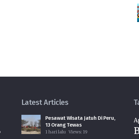
Latest Articles
T
Pesawat Wisata Jatuh Di Peru,
A
13 Orang Tewas
B
o
1 hari lalu
Views:
19