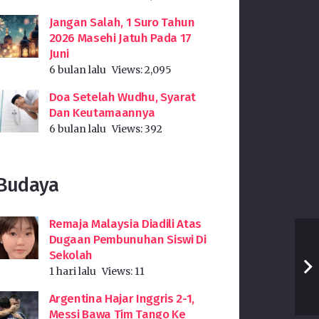
Jangan Salah, 1 Suro Tahun
2026 Masehi Jatuh Pada 17
Juni
6 bulan lalu
Views:
2,095
Doa Setelah Wudhu, Syarat
Dan Keutamaannya
6 bulan lalu
Views:
392
Budaya
Remaja Malaysia Diadili Atas
Dugaan Pembunuhan Siswi Di
Sekolah
1 hari lalu
Views:
11
Argentina Hajar Inggris 2-1,
Messi Bawa Tim Tango Ke