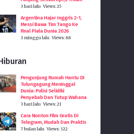
3 hari lalu
Views:
25
Argentina Hajar Inggris 2-1,
Messi Bawa Tim Tango Ke
Final Piala Dunia 2026
3 minggu lalu
Views:
88
Hiburan
Pengunjung Rumah Hantu Di
Tulungagung Meninggal
Dunia: Polisi Selidiki
Penyebab Dan Tutup Wahana
3 hari lalu
Views:
21
Cara Nonton Film Gratis Di
Telegram, Mudah Dan Praktis
7 bulan lalu
Views:
322