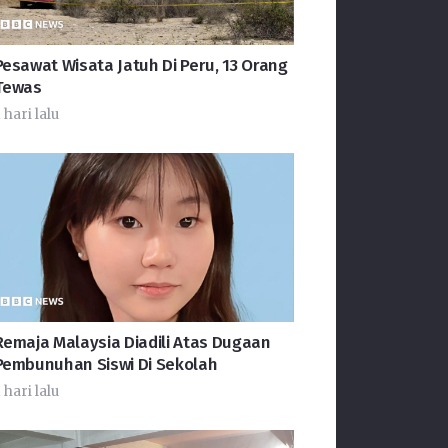
Pesawat Wisata Jatuh Di Peru, 13 Orang
Tewas
 hari lalu
Remaja Malaysia Diadili Atas Dugaan
Pembunuhan Siswi Di Sekolah
 hari lalu