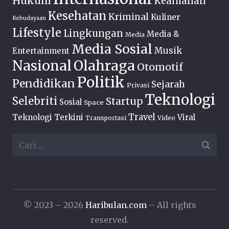
Hukum
Keamanan
Kesehatan
Kriminal
Kuliner
Kebudayaan
Lifestyle
Lingkungan
Media &
Media
Media Sosial
Musik
Entertainment
Nasional
Olahraga
Otomotif
Politik
Pendidikan
Sejarah
Privasi
Teknologi
Selebriti
Startup
Sosial
Space
Travel
Teknologi Terkini
Viral
Transportasi
Video
Cari
untuk:
© 2023 – 2026
Haribulan.com
– All rights
reserved.