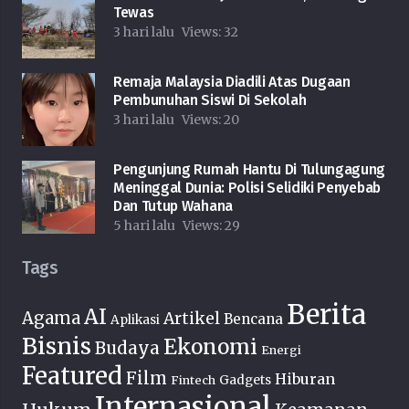
Tewas
3 hari lalu
Views:
32
Remaja Malaysia Diadili Atas Dugaan
Pembunuhan Siswi Di Sekolah
3 hari lalu
Views:
20
Pengunjung Rumah Hantu Di Tulungagung
Meninggal Dunia: Polisi Selidiki Penyebab
Dan Tutup Wahana
5 hari lalu
Views:
29
Tags
Berita
AI
Agama
Artikel
Bencana
Aplikasi
Bisnis
Ekonomi
Budaya
Energi
Featured
Film
Hiburan
Fintech
Gadgets
Internasional