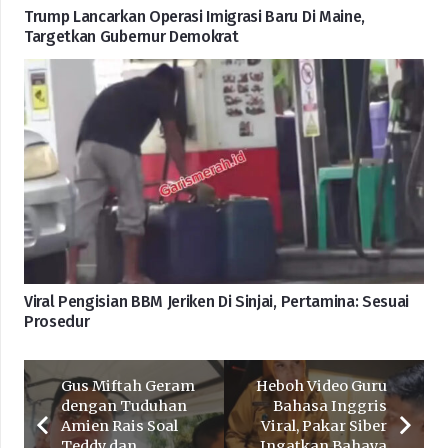
Trump Lancarkan Operasi Imigrasi Baru Di Maine,
Targetkan Gubernur Demokrat
Viral Pengisian BBM Jeriken Di Sinjai, Pertamina: Sesuai
Prosedur
Gus Miftah Geram
Heboh Video Guru
dengan Tuduhan
Bahasa Inggris
Amien Rais Soal
Viral, Pakar Siber
Teddy dan
Ingatkan Bahaya