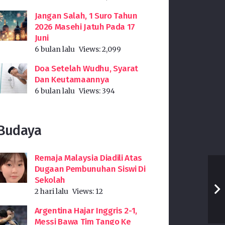
Jangan Salah, 1 Suro Tahun
2026 Masehi Jatuh Pada 17
Juni
6 bulan lalu
Views:
2,099
Doa Setelah Wudhu, Syarat
Dan Keutamaannya
6 bulan lalu
Views:
394
Budaya
Remaja Malaysia Diadili Atas
Dugaan Pembunuhan Siswi Di
Sekolah
2 hari lalu
Views:
12
Argentina Hajar Inggris 2-1,
Messi Bawa Tim Tango Ke