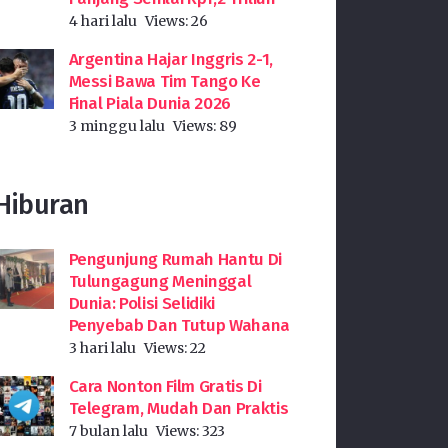
4 hari lalu
Views:
26
Argentina Hajar Inggris 2-1,
Messi Bawa Tim Tango Ke
Final Piala Dunia 2026
3 minggu lalu
Views:
89
Hiburan
Pengunjung Rumah Hantu Di
Tulungagung Meninggal
Dunia: Polisi Selidiki
Penyebab Dan Tutup Wahana
3 hari lalu
Views:
22
Cara Nonton Film Gratis Di
Telegram, Mudah Dan Praktis
7 bulan lalu
Views:
323