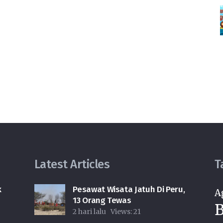
Latest Articles
T
k
Pesawat Wisata Jatuh Di Peru,
A
13 Orang Tewas
B
2 hari lalu
Views:
21