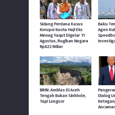
Sidang Perdana Kasus
Baku Te
Korupsi Kuota Haji Eks
Agen Ku
Menag Yaqut Digelar 11
Speedboa
Agustus, Rugikan Negara
Investig
Rp622 Miliar
BRIN: Amblas Di Aceh
Pangera
Tengah Bukan Sinkhole,
Dialog 
Tapi Longsor
Ketegan
Ancaman