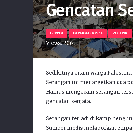
Gencatan S
BERITA
INTERNASIONAL
POLITIK
Views:
206
Sedikitnya enam warga Palestina 
Serangan ini menargetkan dua pos
Hamas mengecam serangan terseb
gencatan senjata.
Serangan terjadi di kamp pengung
Sumber medis melaporkan empat j