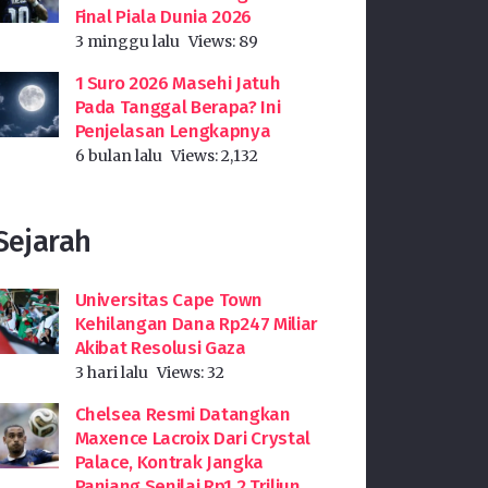
Final Piala Dunia 2026
3 minggu lalu
Views:
89
1 Suro 2026 Masehi Jatuh
Pada Tanggal Berapa? Ini
Penjelasan Lengkapnya
6 bulan lalu
Views:
2,132
Sejarah
Universitas Cape Town
Kehilangan Dana Rp247 Miliar
Akibat Resolusi Gaza
3 hari lalu
Views:
32
Chelsea Resmi Datangkan
Maxence Lacroix Dari Crystal
Palace, Kontrak Jangka
Panjang Senilai Rp1,2 Triliun