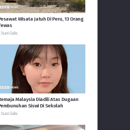
Pesawat Wisata Jatuh Di Peru, 13 Orang
Tewas
 hari lalu
Remaja Malaysia Diadili Atas Dugaan
Pembunuhan Siswi Di Sekolah
 hari lalu