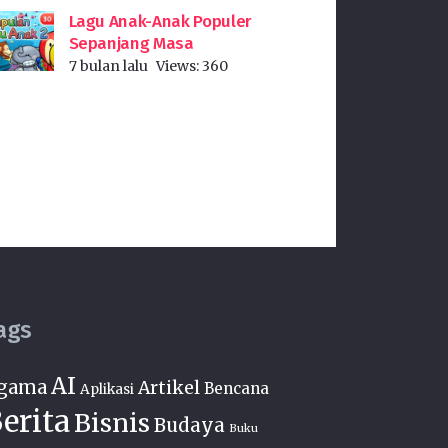
Lagu Anak-Anak Populer
Sepanjang Masa
7 bulan lalu
Views:
360
ags
AI
gama
Artikel
Bencana
Aplikasi
erita
Bisnis
Budaya
Buku