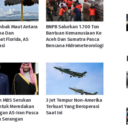
mbak Maut Antara
BNPB Salurkan 1.700 Ton
ba Dan
Bantuan Kemanusiaan Ke
t Florida, AS
Aceh Dan Sumatra Pasca
asi
Bencana Hidrometeorologi
n MBS Serukan
3 Jet Tempur Non-Amerika
Untuk Meredakan
Terkuat Yang Beroperasi
gan AS-Iran Pasca
Saat Ini
 Serangan