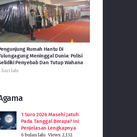
Pengunjung Rumah Hantu Di
Tulungagung Meninggal Dunia: Polisi
Selidiki Penyebab Dan Tutup Wahana
 hari lalu
Agama
1 Suro 2026 Masehi Jatuh
Pada Tanggal Berapa? Ini
Penjelasan Lengkapnya
6 bulan lalu
Views:
2,132