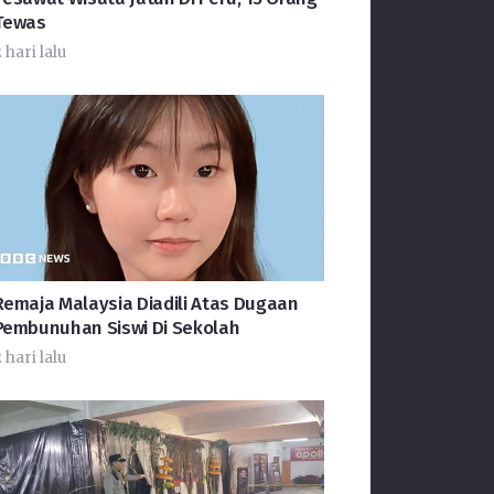
Tewas
 hari lalu
Remaja Malaysia Diadili Atas Dugaan
Pembunuhan Siswi Di Sekolah
 hari lalu