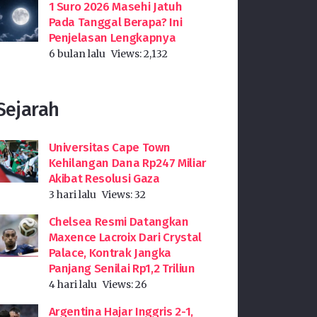
1 Suro 2026 Masehi Jatuh
Pada Tanggal Berapa? Ini
Penjelasan Lengkapnya
6 bulan lalu
Views:
2,132
Sejarah
Universitas Cape Town
Kehilangan Dana Rp247 Miliar
Akibat Resolusi Gaza
3 hari lalu
Views:
32
Chelsea Resmi Datangkan
Maxence Lacroix Dari Crystal
Palace, Kontrak Jangka
Panjang Senilai Rp1,2 Triliun
4 hari lalu
Views:
26
Argentina Hajar Inggris 2-1,