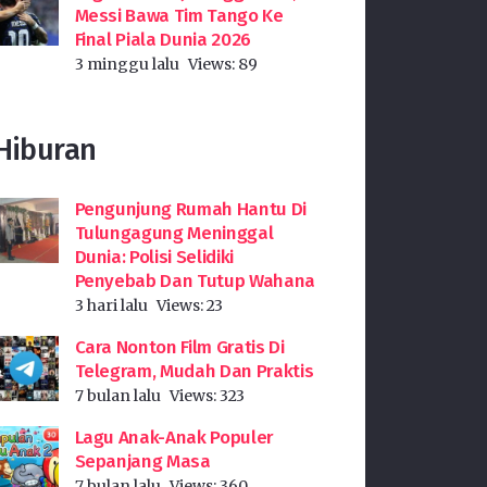
Messi Bawa Tim Tango Ke
Final Piala Dunia 2026
3 minggu lalu
Views:
89
Hiburan
Pengunjung Rumah Hantu Di
Tulungagung Meninggal
Dunia: Polisi Selidiki
Penyebab Dan Tutup Wahana
3 hari lalu
Views:
23
Cara Nonton Film Gratis Di
Telegram, Mudah Dan Praktis
7 bulan lalu
Views:
323
Lagu Anak-Anak Populer
Sepanjang Masa
7 bulan lalu
Views:
360