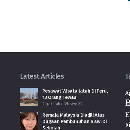
Latest Articles
T
Pesawat Wisata Jatuh Di Peru,
A
13 Orang Tewas
B
n
2 hari lalu
Views:
21
E
Remaja Malaysia Diadili Atas
Dugaan Pembunuhan Siswi Di
F
Sekolah