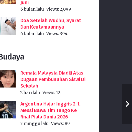
Juni
6 bulan lalu
Views:
2,099
Doa Setelah Wudhu, Syarat
Dan Keutamaannya
6 bulan lalu
Views:
394
Budaya
Remaja Malaysia Diadili Atas
Dugaan Pembunuhan Siswi Di
Sekolah
2 hari lalu
Views:
12
Argentina Hajar Inggris 2-1,
Messi Bawa Tim Tango Ke
Final Piala Dunia 2026
3 minggu lalu
Views:
89