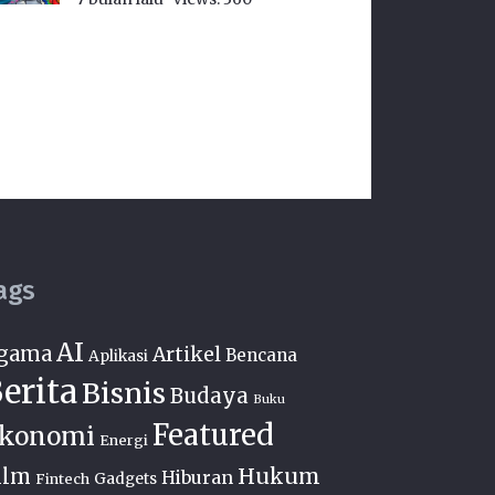
ags
AI
gama
Artikel
Bencana
Aplikasi
erita
Bisnis
Budaya
Buku
Featured
konomi
Energi
Hukum
ilm
Hiburan
Fintech
Gadgets