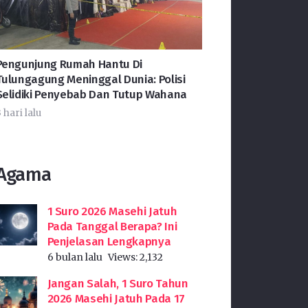
Pengunjung Rumah Hantu Di
Tulungagung Meninggal Dunia: Polisi
Selidiki Penyebab Dan Tutup Wahana
 hari lalu
Agama
1 Suro 2026 Masehi Jatuh
Pada Tanggal Berapa? Ini
Penjelasan Lengkapnya
6 bulan lalu
Views:
2,132
Jangan Salah, 1 Suro Tahun
2026 Masehi Jatuh Pada 17