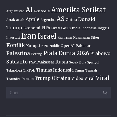
AI
Amerika Serikat
Afghanistan
Aksi Sosial
AS
Donald
Apple
China
Anak-anak
Argentina
Trump
FIFA
Ekonomi
Gaza
India
Futsal
Indonesia
Inggris
Iran
Israel
Keamanan Siber
Investasi
Keamanan
Konflik
OpenAI
Pakistan
Korupsi
KPK
Nuklir
Piala Dunia 2026
Palestina
Prabowo
Perang
Subianto
Rusia
PSM Makassar
Sepak Bola
Spanyol
Timnas Indonesia
TikTok
Teknologi
Timur Tengah
Viral
Trump
Ukraina
Video Viral
Transfer Pemain
Cari
untuk: