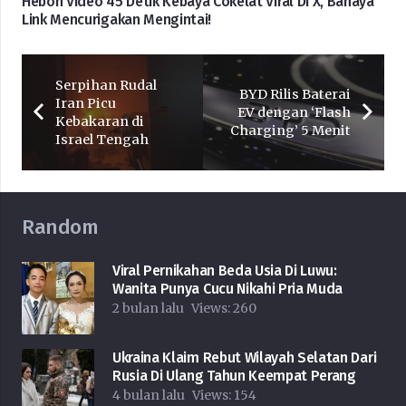
Heboh Video 45 Detik Kebaya Cokelat Viral Di X, Bahaya
Link Mencurigakan Mengintai!
Serpihan Rudal
BYD Rilis Baterai
Iran Picu
EV dengan ‘Flash
Kebakaran di
Charging’ 5 Menit
Israel Tengah
Random
Viral Pernikahan Beda Usia Di Luwu:
Wanita Punya Cucu Nikahi Pria Muda
2 bulan lalu
Views:
260
Ukraina Klaim Rebut Wilayah Selatan Dari
Rusia Di Ulang Tahun Keempat Perang
4 bulan lalu
Views:
154