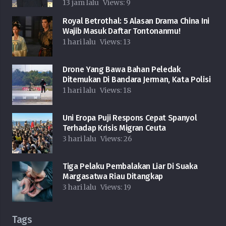
13 jam lalu
Views:
9
Royal Betrothal: 5 Alasan Drama China Ini
Wajib Masuk Daftar Tontonanmu!
1 hari lalu
Views:
13
Drone Yang Bawa Bahan Peledak
Ditemukan Di Bandara Jerman, Kata Polisi
1 hari lalu
Views:
18
Uni Eropa Puji Respons Cepat Spanyol
Terhadap Krisis Migran Ceuta
3 hari lalu
Views:
26
Tiga Pelaku Pembalakan Liar Di Suaka
Margasatwa Riau Ditangkap
3 hari lalu
Views:
19
Tags