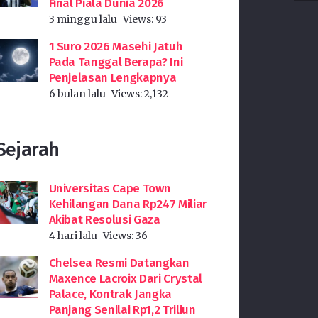
Final Piala Dunia 2026
3 minggu lalu
Views:
93
1 Suro 2026 Masehi Jatuh
Pada Tanggal Berapa? Ini
Penjelasan Lengkapnya
6 bulan lalu
Views:
2,132
Sejarah
Universitas Cape Town
Kehilangan Dana Rp247 Miliar
Akibat Resolusi Gaza
4 hari lalu
Views:
36
Chelsea Resmi Datangkan
Maxence Lacroix Dari Crystal
Palace, Kontrak Jangka
Panjang Senilai Rp1,2 Triliun