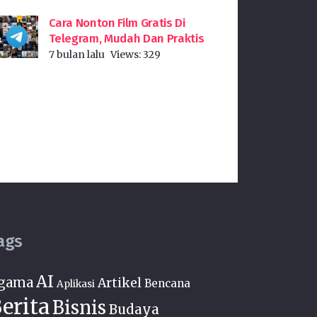
Cara Nonton Film Gratis Di
Telegram, Mudah Dan Praktis
7 bulan lalu
Views:
329
ags
AI
gama
Artikel
Bencana
Aplikasi
erita
Bisnis
Budaya