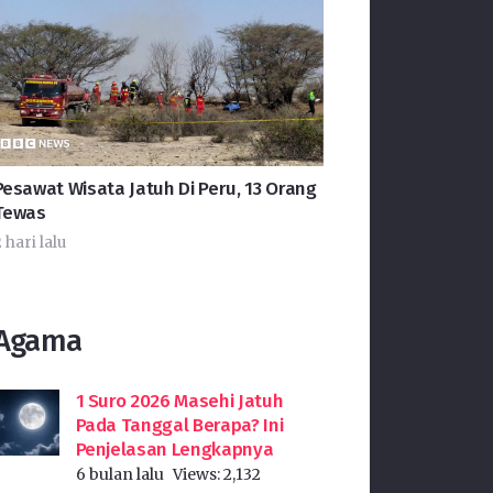
Pesawat Wisata Jatuh Di Peru, 13 Orang
Tewas
 hari lalu
Agama
1 Suro 2026 Masehi Jatuh
Pada Tanggal Berapa? Ini
Penjelasan Lengkapnya
6 bulan lalu
Views:
2,132