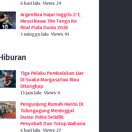
4 hari lalu
Views:
29
Argentina Hajar Inggris 2-1,
Messi Bawa Tim Tango Ke
Final Piala Dunia 2026
3 minggu lalu
Views:
93
Hiburan
Tiga Pelaku Pembalakan Liar
Di Suaka Margasatwa Riau
Ditangkap
13 jam lalu
Views:
9
Pengunjung Rumah Hantu Di
Tulungagung Meninggal
Dunia: Polisi Selidiki
Penyebab Dan Tutup Wahana
4 hari lalu
Views:
27