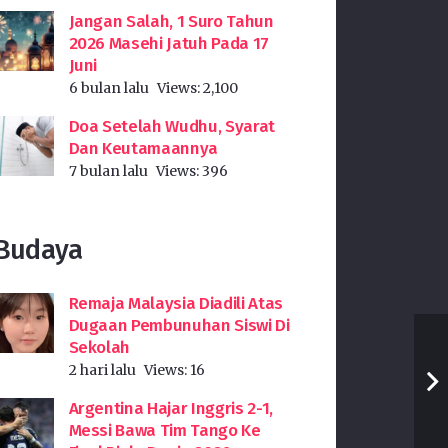
Jangan Salah, 1 Suro Tahun
2026 Masehi Jatuh Pada 17
Juni
6 bulan lalu
Views:
2,100
Doa Setelah Wudhu, Syarat
Dan Keutamaannya
7 bulan lalu
Views:
396
Budaya
Remaja Malaysia Diadili Atas
Dugaan Pembunuhan Siswi Di
Sekolah
2 hari lalu
Views:
16
Argentina Hajar Inggris 2-1,
Messi Bawa Tim Tango Ke