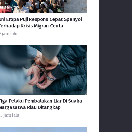
Uni Eropa Puji Respons Cepat Spanyol
Terhadap Krisis Migran Ceuta
 jam lalu
Tiga Pelaku Pembalakan Liar Di Suaka
Margasatwa Riau Ditangkap
3 jam lalu