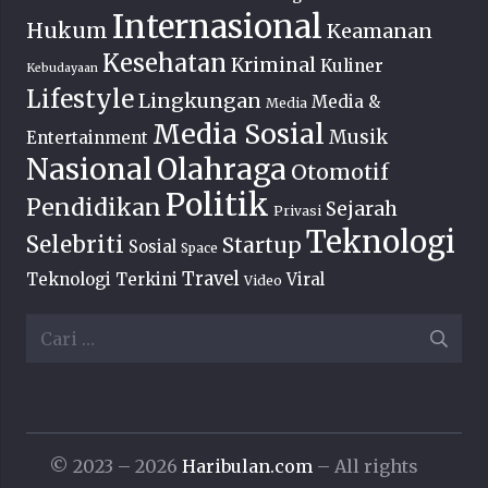
Internasional
Hukum
Keamanan
Kesehatan
Kriminal
Kuliner
Kebudayaan
Lifestyle
Lingkungan
Media &
Media
Media Sosial
Musik
Entertainment
Nasional
Olahraga
Otomotif
Politik
Pendidikan
Sejarah
Privasi
Teknologi
Selebriti
Startup
Sosial
Space
Travel
Teknologi Terkini
Viral
Video
Cari
untuk:
© 2023 – 2026
Haribulan.com
– All rights