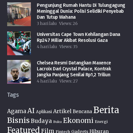
Pengunjung Rumah Hantu Di Tulungagung
Meninggal Dunia: Polisi Selidiki Penyebab
Dan Tutup Wahana
3 hari lalu
Views:
26
Universitas Cape Town Kehilangan Dana
Rp247 Miliar Akibat Resolusi Gaza
4 hari lalu
Views:
35
Chelsea Resmi Datangkan Maxence
Lacroix Dari Crystal Palace, Kontrak
Jangka Panjang Senilai Rp1,2 Triliun
4 hari lalu
Views:
27
Tags
Berita
AI
Agama
Artikel
Bencana
Aplikasi
Bisnis
Ekonomi
Budaya
Energi
Buku
Featured
Film
Hiburan
Fintech
Gadgets