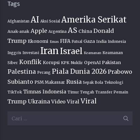
Tags
AI
Amerika Serikat
Afghanistan
Aksi Sosial
AS
Donald
Apple
China
Anak-anak
Argentina
Trump
FIFA
Ekonomi
Gaza
India
Futsal
Indonesia
Emas
Iran
Israel
Keamanan
Inggris
Investasi
Keamanan
Konflik
OpenAI
Pakistan
Korupsi
Siber
KPK
Nuklir
Piala Dunia 2026
Palestina
Prabowo
Perang
Subianto
Rusia
PSM Makassar
Sepak Bola
Teknologi
Timnas Indonesia
TikTok
Transfer Pemain
Timur Tengah
Viral
Trump
Ukraina
Video Viral
Cari
untuk: