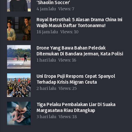
‘Shaolin Soccer’
4 jam lalu
Views:
7
Royal Betrothal: 5 Alasan Drama China Ini
Wajib Masuk Daftar Tontonanmu!
18 jam lalu
Views:
10
Drone Yang Bawa Bahan Peledak
Ditemukan Di Bandara Jerman, Kata Polisi
1 hari lalu
Views:
16
Uni Eropa Puji Respons Cepat Spanyol
Terhadap Krisis Migran Ceuta
2 hari lalu
Views:
25
Tiga Pelaku Pembalakan Liar Di Suaka
Margasatwa Riau Ditangkap
3 hari lalu
Views:
18