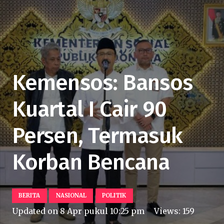
Kemensos: Bansos
Kuartal I Cair 90
Persen, Termasuk
Korban Bencana
BERITA
NASIONAL
POLITIK
Updated on
8 Apr pukul 10:25 pm
Views:
159