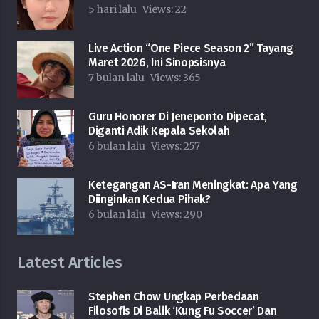
5 hari lalu
Views:
22
Live Action “One Piece Season 2” Tayang
Maret 2026, Ini Sinopsisnya
7 bulan lalu
Views:
365
Guru Honorer Di Jeneponto Dipecat,
Diganti Adik Kepala Sekolah
6 bulan lalu
Views:
257
Ketegangan AS-Iran Meningkat: Apa Yang
Diinginkan Kedua Pihak?
6 bulan lalu
Views:
290
Latest Articles
Stephen Chow Ungkap Perbedaan
Filosofis Di Balik ‘Kung Fu Soccer’ Dan