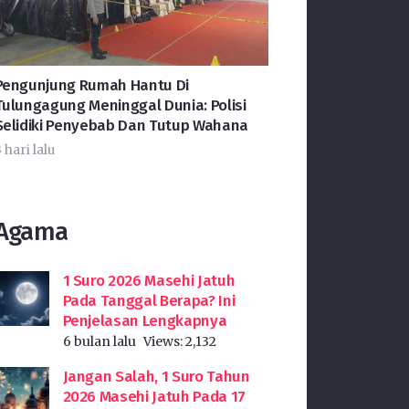
Pengunjung Rumah Hantu Di
Tulungagung Meninggal Dunia: Polisi
Selidiki Penyebab Dan Tutup Wahana
 hari lalu
Agama
1 Suro 2026 Masehi Jatuh
Pada Tanggal Berapa? Ini
Penjelasan Lengkapnya
6 bulan lalu
Views:
2,132
Jangan Salah, 1 Suro Tahun
2026 Masehi Jatuh Pada 17