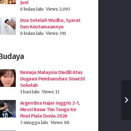
Juni
6 bulan lalu
Views:
2,095
Doa Setelah Wudhu, Syarat
Dan Keutamaannya
6 bulan lalu
Views:
391
Budaya
Remaja Malaysia Diadili Atas
Dugaan Pembunuhan Siswi Di
Sekolah
1 hari lalu
Views:
11
Argentina Hajar Inggris 2-1,
Messi Bawa Tim Tango Ke
Final Piala Dunia 2026
3 minggu lalu
Views:
88