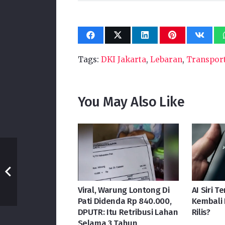
Tags:
DKI Jakarta
,
Lebaran
,
Transport
You May Also Like
Viral, Warung Lontong Di
AI Siri T
Pati Didenda Rp 840.000,
Kembali 
DPUTR: Itu Retribusi Lahan
Rilis?
Selama 3 Tahun