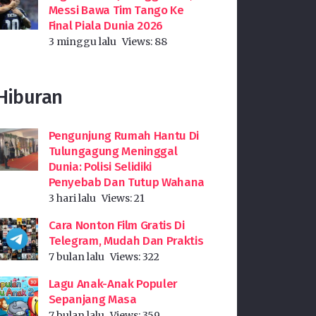
Messi Bawa Tim Tango Ke
Final Piala Dunia 2026
3 minggu lalu
Views:
88
Hiburan
Pengunjung Rumah Hantu Di
Tulungagung Meninggal
Dunia: Polisi Selidiki
Penyebab Dan Tutup Wahana
3 hari lalu
Views:
21
Cara Nonton Film Gratis Di
Telegram, Mudah Dan Praktis
7 bulan lalu
Views:
322
Lagu Anak-Anak Populer
Sepanjang Masa
7 bulan lalu
Views:
359