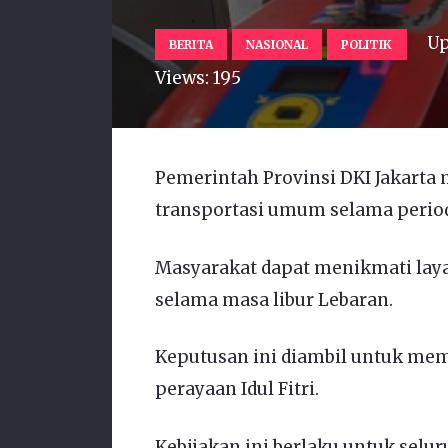
Up
BERITA
NASIONAL
POLITIK
Views:
195
Pemerintah Provinsi DKI Jakarta
transportasi umum selama period
Masyarakat dapat menikmati laya
selama masa libur Lebaran.
Keputusan ini diambil untuk me
perayaan Idul Fitri.
Kebijakan ini berlaku untuk selu