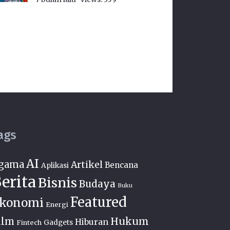
ags
AI
gama
Artikel
Bencana
Aplikasi
erita
Bisnis
Budaya
Buku
Featured
konomi
Energi
Hukum
ilm
Hiburan
Fintech
Gadgets