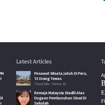
Latest Articles
T
PM
Pesawat Wisata Jatuh Di Peru,
A
i
13 Orang Tewas
B
1 hari lalu
Views:
19
E
Remaja Malaysia Diadili Atas
Di
Dugaan Pembunuhan Siswi Di
F
n
Sekolah