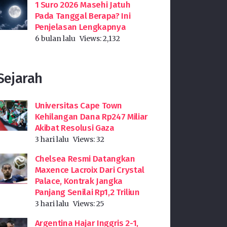
1 Suro 2026 Masehi Jatuh
Pada Tanggal Berapa? Ini
Penjelasan Lengkapnya
6 bulan lalu
Views:
2,132
Sejarah
Universitas Cape Town
Kehilangan Dana Rp247 Miliar
Akibat Resolusi Gaza
3 hari lalu
Views:
32
Chelsea Resmi Datangkan
Maxence Lacroix Dari Crystal
Palace, Kontrak Jangka
Panjang Senilai Rp1,2 Triliun
3 hari lalu
Views:
25
Argentina Hajar Inggris 2-1,