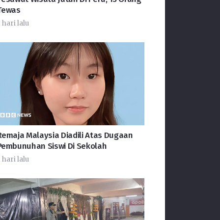
Tewas
 hari lalu
Remaja Malaysia Diadili Atas Dugaan
Pembunuhan Siswi Di Sekolah
 hari lalu