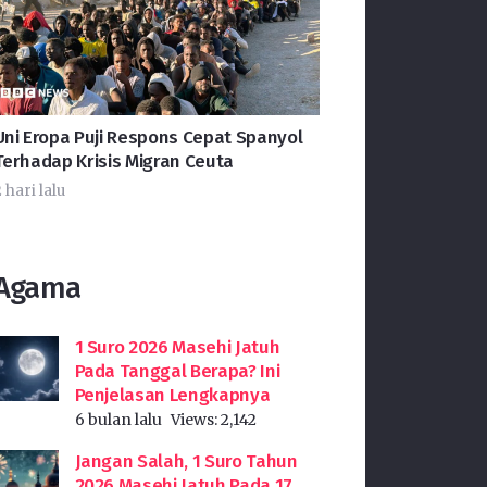
Uni Eropa Puji Respons Cepat Spanyol
Terhadap Krisis Migran Ceuta
 hari lalu
Agama
1 Suro 2026 Masehi Jatuh
Pada Tanggal Berapa? Ini
Penjelasan Lengkapnya
6 bulan lalu
Views:
2,142
Jangan Salah, 1 Suro Tahun
2026 Masehi Jatuh Pada 17