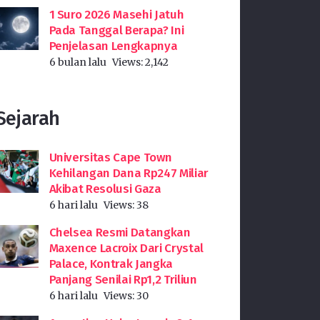
1 Suro 2026 Masehi Jatuh
Pada Tanggal Berapa? Ini
Penjelasan Lengkapnya
6 bulan lalu
Views:
2,142
Sejarah
Universitas Cape Town
Kehilangan Dana Rp247 Miliar
Akibat Resolusi Gaza
6 hari lalu
Views:
38
Chelsea Resmi Datangkan
Maxence Lacroix Dari Crystal
Palace, Kontrak Jangka
Panjang Senilai Rp1,2 Triliun
6 hari lalu
Views:
30