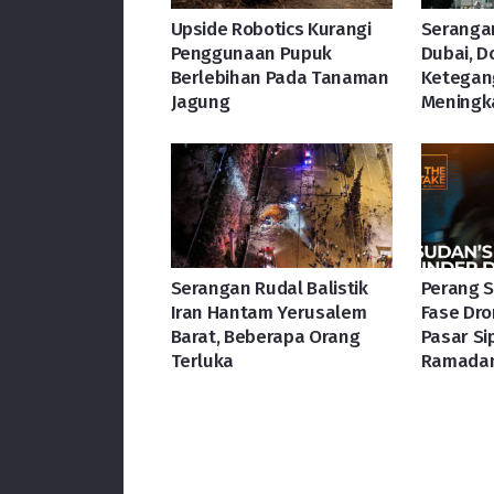
Upside Robotics Kurangi
Seranga
Penggunaan Pupuk
Dubai, 
Berlebihan Pada Tanaman
Ketegan
Jagung
Meningk
Serangan Rudal Balistik
Perang 
Iran Hantam Yerusalem
Fase Dro
Barat, Beberapa Orang
Pasar Si
Terluka
Ramada