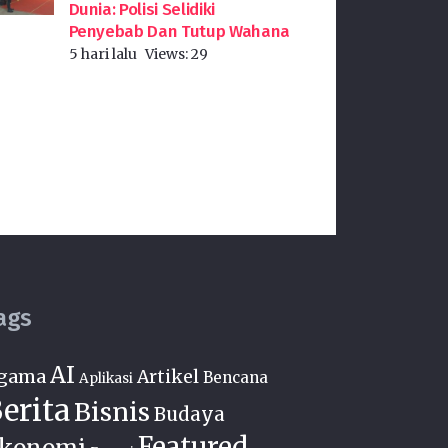
Dunia: Polisi Selidiki
Penyebab Dan Tutup Wahana
5 hari lalu
Views:
29
ags
AI
gama
Artikel
Bencana
Aplikasi
erita
Bisnis
Budaya
Featured
konomi