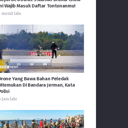
Ini Wajib Masuk Daftar Tontonanmu!
5 menit lalu
Drone Yang Bawa Bahan Peledak
Ditemukan Di Bandara Jerman, Kata
olisi
 jam lalu