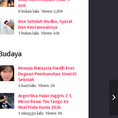
Juni
6 bulan lalu
Views:
2,109
Doa Setelah Wudhu, Syarat
Dan Keutamaannya
7 bulan lalu
Views:
401
Budaya
Remaja Malaysia Diadili Atas
Dugaan Pembunuhan Siswi Di
Sekolah
4 hari lalu
Views:
20
Argentina Hajar Inggris 2-1,
Messi Bawa Tim Tango Ke
Final Piala Dunia 2026
3 minggu lalu
Views:
96