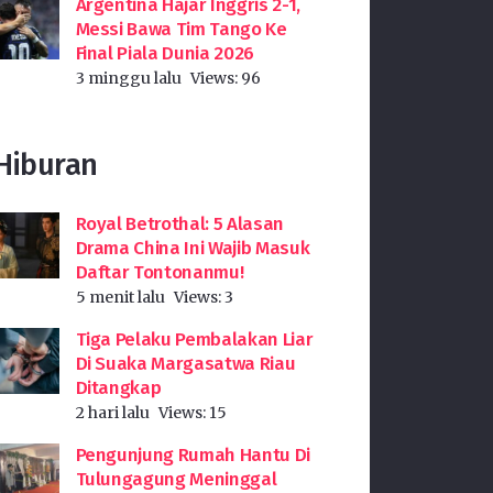
Argentina Hajar Inggris 2-1,
Messi Bawa Tim Tango Ke
Final Piala Dunia 2026
3 minggu lalu
Views:
96
Hiburan
Royal Betrothal: 5 Alasan
Drama China Ini Wajib Masuk
Daftar Tontonanmu!
5 menit lalu
Views:
3
Tiga Pelaku Pembalakan Liar
Di Suaka Margasatwa Riau
Ditangkap
2 hari lalu
Views:
15
Pengunjung Rumah Hantu Di
Tulungagung Meninggal