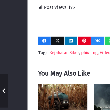
Post Views:
175
Tags:
Kejahatan Siber
,
phishing
,
Video
You May Also Like