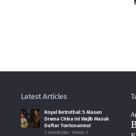
Latest Articles
T
Royal Betrothal: 5 Alasan
A
Drama China Ini Wajib Masuk
B
Daftar Tontonanmu!
5 menit lalu
Views:
3
E