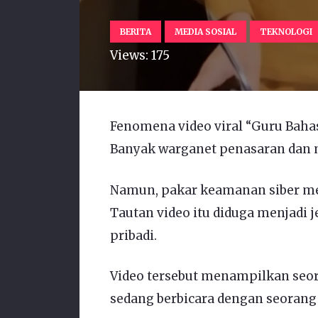
BERITA
MEDIA SOSIAL
TEKNOLOGI
Views:
175
Fenomena video viral “Guru Bahas
Banyak warganet penasaran dan m
Namun, pakar keamanan siber me
Tautan video itu diduga menjadi j
pribadi.
Video tersebut menampilkan seora
sedang berbicara dengan seorang 