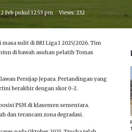
n
2 Feb pukul 12:53 pm
Views:
232
asa sulit di BRI Liga 1 2025/2026. Tim
ntun di bawah asuhan pelatih Tomas
elawan Persijap Jepara. Pertandingan yang
rtini berakhir dengan skor 0-2.
osisi PSM di klasemen sementara.
ah dan terancam zona degradasi.
ares pada Oktober 2025, Trucha telah