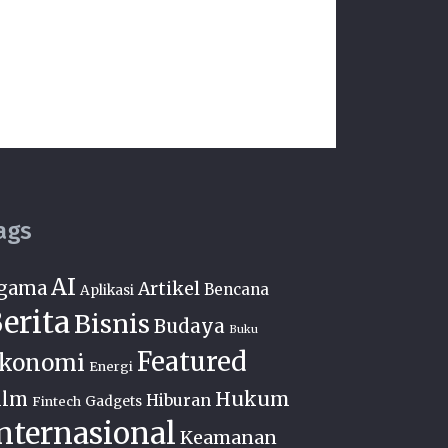
ags
AI
gama
Artikel
Bencana
Aplikasi
erita
Bisnis
Budaya
Buku
Featured
konomi
Energi
Hukum
ilm
Hiburan
Fintech
Gadgets
nternasional
Keamanan