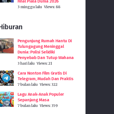
Final Piala Dunia 2026
3 minggu lalu
Views:
88
Hiburan
Pengunjung Rumah Hantu Di
Tulungagung Meninggal
Dunia: Polisi Selidiki
Penyebab Dan Tutup Wahana
3 hari lalu
Views:
21
Cara Nonton Film Gratis Di
Telegram, Mudah Dan Praktis
7 bulan lalu
Views:
322
Lagu Anak-Anak Populer
Sepanjang Masa
7 bulan lalu
Views:
359