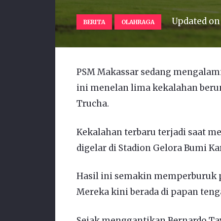
Updated o
BERITA
OLAHRAGA
PSM Makassar sedang mengalami m
ini menelan lima kekalahan beru
Trucha.
Kekalahan terbaru terjadi saat m
digelar di Stadion Gelora Bumi Ka
Hasil ini semakin memperburuk p
Mereka kini berada di papan teng
Sejak menggantikan Bernardo Tav