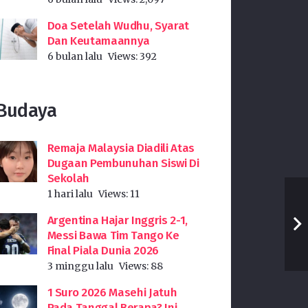
Doa Setelah Wudhu, Syarat
Dan Keutamaannya
6 bulan lalu
Views:
392
Budaya
Remaja Malaysia Diadili Atas
Dugaan Pembunuhan Siswi Di
Sekolah
1 hari lalu
Views:
11
Argentina Hajar Inggris 2-1,
Messi Bawa Tim Tango Ke
Final Piala Dunia 2026
3 minggu lalu
Views:
88
1 Suro 2026 Masehi Jatuh
Pada Tanggal Berapa? Ini