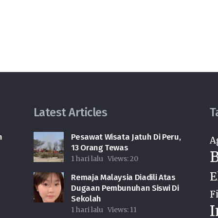
Latest Articles
T
h
Pesawat Wisata Jatuh Di Peru,
A
13 Orang Tewas
B
1 hari lalu
Views:
20
E
Remaja Malaysia Diadili Atas
Dugaan Pembunuhan Siswi Di
F
Sekolah
I
1 hari lalu
Views:
11