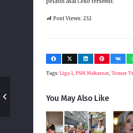
pelatih asal Ceko tersebut.
Post Views:
232
Tags:
Liga 1
,
PSM Makassar
,
Tomas T
You May Also Like