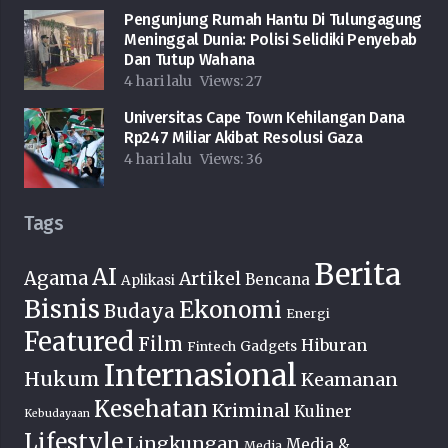
Pengunjung Rumah Hantu Di Tulungagung
Meninggal Dunia: Polisi Selidiki Penyebab
Dan Tutup Wahana
4 hari lalu
Views:
27
Universitas Cape Town Kehilangan Dana
Rp247 Miliar Akibat Resolusi Gaza
4 hari lalu
Views:
36
Tags
Berita
AI
Agama
Artikel
Bencana
Aplikasi
Bisnis
Ekonomi
Budaya
Energi
Featured
Film
Hiburan
Fintech
Gadgets
Internasional
Hukum
Keamanan
Kesehatan
Kriminal
Kuliner
Kebudayaan
Lifestyle
Lingkungan
Media &
Media