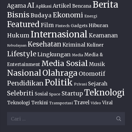
Berita
AI
Agama
Artikel
Bencana
Aplikasi
Bisnis
Ekonomi
Budaya
Energi
Featured
Film
Hiburan
Fintech
Gadgets
Internasional
Hukum
Keamanan
Kesehatan
Kriminal
Kuliner
Kebudayaan
Lifestyle
Lingkungan
Media &
Media
Media Sosial
Musik
Entertainment
Nasional
Olahraga
Otomotif
Politik
Pendidikan
Sejarah
Privasi
Teknologi
Selebriti
Startup
Sosial
Space
Travel
Teknologi Terkini
Viral
Transportasi
Video
Cari
untuk: