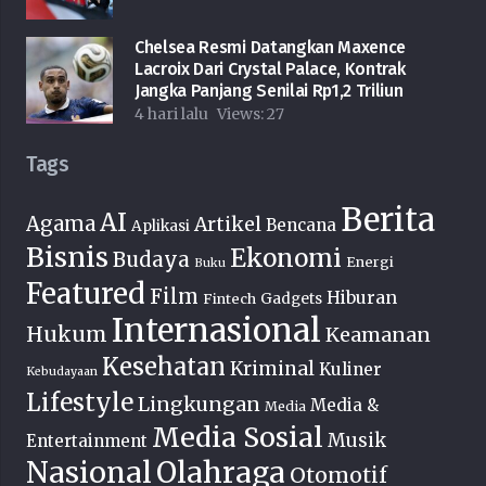
Chelsea Resmi Datangkan Maxence
Lacroix Dari Crystal Palace, Kontrak
Jangka Panjang Senilai Rp1,2 Triliun
4 hari lalu
Views:
27
Tags
Berita
AI
Agama
Artikel
Bencana
Aplikasi
Bisnis
Ekonomi
Budaya
Energi
Buku
Featured
Film
Hiburan
Fintech
Gadgets
Internasional
Hukum
Keamanan
Kesehatan
Kriminal
Kuliner
Kebudayaan
Lifestyle
Lingkungan
Media &
Media
Media Sosial
Musik
Entertainment
Nasional
Olahraga
Otomotif