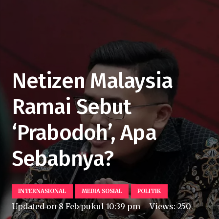
Netizen Malaysia
Ramai Sebut
‘Prabodoh’, Apa
Sebabnya?
INTERNASIONAL
MEDIA SOSIAL
POLITIK
Updated on
8 Feb pukul 10:39 pm
Views:
250