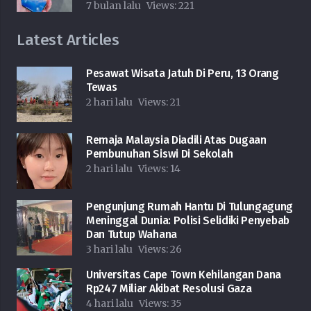
7 bulan lalu
Views:
221
Latest Articles
Pesawat Wisata Jatuh Di Peru, 13 Orang
Tewas
2 hari lalu
Views:
21
Remaja Malaysia Diadili Atas Dugaan
Pembunuhan Siswi Di Sekolah
2 hari lalu
Views:
14
Pengunjung Rumah Hantu Di Tulungagung
Meninggal Dunia: Polisi Selidiki Penyebab
Dan Tutup Wahana
3 hari lalu
Views:
26
Universitas Cape Town Kehilangan Dana
Rp247 Miliar Akibat Resolusi Gaza
4 hari lalu
Views:
35