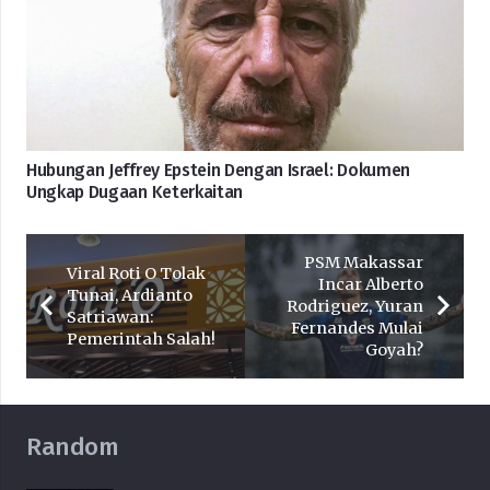
Hubungan Jeffrey Epstein Dengan Israel: Dokumen
Ungkap Dugaan Keterkaitan
PSM Makassar
Viral Roti O Tolak
Incar Alberto
Tunai, Ardianto
Rodriguez, Yuran
Satriawan:
Fernandes Mulai
Pemerintah Salah!
Goyah?
Random