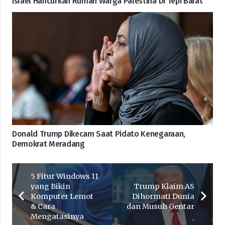
Israel Hancurkan Rumah Warga Palestina Di Tepi Barat
Donald Trump Dikecam Saat Pidato Kenegaraan,
Demokrat Meradang
5 Fitur Windows 11
yang Bikin
Trump Klaim AS
Komputer Lemot
Dihormati Dunia
& Cara
dan Musuh Gentar
Mengatasinya