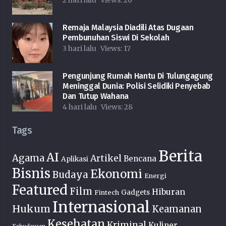
2 hari lalu
Views:
26
Remaja Malaysia Diadili Atas Dugaan
Pembunuhan Siswi Di Sekolah
3 hari lalu
Views:
17
Pengunjung Rumah Hantu Di Tulungagung
Meninggal Dunia: Polisi Selidiki Penyebab
Dan Tutup Wahana
4 hari lalu
Views:
28
Tags
Berita
AI
Agama
Artikel
Bencana
Aplikasi
Bisnis
Ekonomi
Budaya
Energi
Featured
Film
Hiburan
Fintech
Gadgets
Internasional
Hukum
Keamanan
Kesehatan
Kriminal
Kuliner