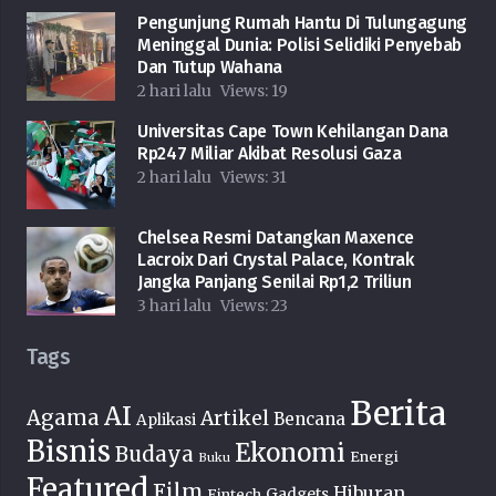
Pengunjung Rumah Hantu Di Tulungagung
Meninggal Dunia: Polisi Selidiki Penyebab
Dan Tutup Wahana
2 hari lalu
Views:
19
Universitas Cape Town Kehilangan Dana
Rp247 Miliar Akibat Resolusi Gaza
2 hari lalu
Views:
31
Chelsea Resmi Datangkan Maxence
Lacroix Dari Crystal Palace, Kontrak
Jangka Panjang Senilai Rp1,2 Triliun
3 hari lalu
Views:
23
Tags
Berita
AI
Agama
Artikel
Bencana
Aplikasi
Bisnis
Ekonomi
Budaya
Energi
Buku
Featured
Film
Hiburan
Fintech
Gadgets