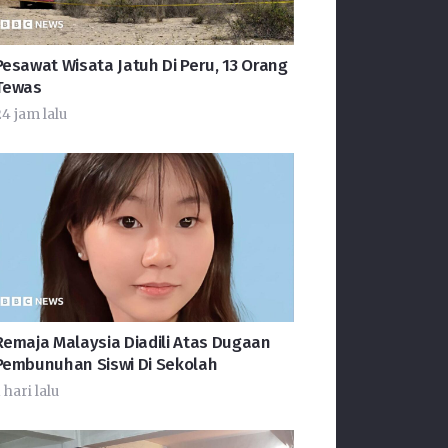
Pesawat Wisata Jatuh Di Peru, 13 Orang
Tewas
24 jam lalu
Remaja Malaysia Diadili Atas Dugaan
Pembunuhan Siswi Di Sekolah
 hari lalu