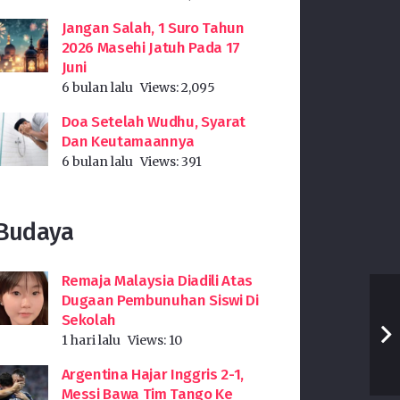
Jangan Salah, 1 Suro Tahun
2026 Masehi Jatuh Pada 17
Juni
6 bulan lalu
Views:
2,095
Doa Setelah Wudhu, Syarat
Dan Keutamaannya
6 bulan lalu
Views:
391
Budaya
Remaja Malaysia Diadili Atas
Dugaan Pembunuhan Siswi Di
Sekolah
1 hari lalu
Views:
10
Argentina Hajar Inggris 2-1,
Messi Bawa Tim Tango Ke