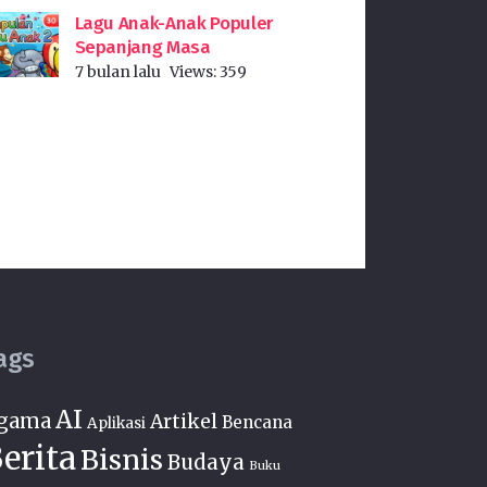
Lagu Anak-Anak Populer
Sepanjang Masa
7 bulan lalu
Views:
359
ags
AI
gama
Artikel
Bencana
Aplikasi
erita
Bisnis
Budaya
Buku