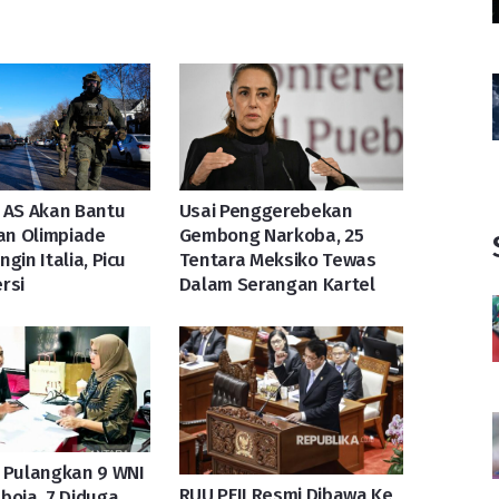
 AS Akan Bantu
Usai Penggerebekan
n Olimpiade
Gembong Narkoba, 25
gin Italia, Picu
Tentara Meksiko Tewas
rsi
Dalam Serangan Kartel
 Pulangkan 9 WNI
RUU PFII Resmi Dibawa Ke
boja, 7 Diduga