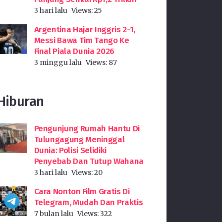
3 hari lalu
Views:
25
Argentina Hajar Inggris 2-1,
Messi Bawa Tim Tango Ke
Final Piala Dunia 2026
3 minggu lalu
Views:
87
Hiburan
Pengunjung Rumah Hantu Di
Tulungagung Meninggal
Dunia: Polisi Selidiki
Penyebab Dan Tutup Wahana
3 hari lalu
Views:
20
Cara Nonton Film Gratis Di
Telegram, Mudah Dan Praktis
7 bulan lalu
Views:
322