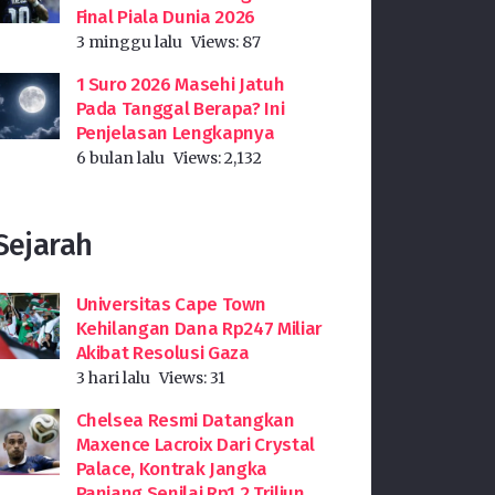
Final Piala Dunia 2026
3 minggu lalu
Views:
87
1 Suro 2026 Masehi Jatuh
Pada Tanggal Berapa? Ini
Penjelasan Lengkapnya
6 bulan lalu
Views:
2,132
Sejarah
Universitas Cape Town
Kehilangan Dana Rp247 Miliar
Akibat Resolusi Gaza
3 hari lalu
Views:
31
Chelsea Resmi Datangkan
Maxence Lacroix Dari Crystal
Palace, Kontrak Jangka
Panjang Senilai Rp1,2 Triliun