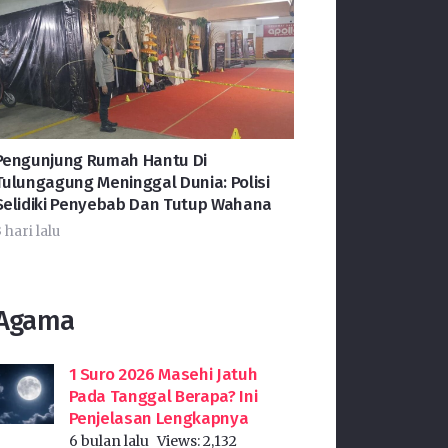
Pengunjung Rumah Hantu Di
Tulungagung Meninggal Dunia: Polisi
Selidiki Penyebab Dan Tutup Wahana
 hari lalu
Agama
1 Suro 2026 Masehi Jatuh
Pada Tanggal Berapa? Ini
Penjelasan Lengkapnya
6 bulan lalu
Views:
2,132