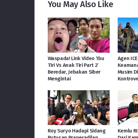
You May Also Like
Waspada! Link Video ‘Ibu
Agen ICE
Tiri Vs Anak Tiri Part 2’
Keamana
Beredar, Jebakan Siber
Musim Din
Mengintai
Kontrove
Roy Suryo Hadapi Sidang
Kemlu RI
Putusan Praperadilan
Dari Kam