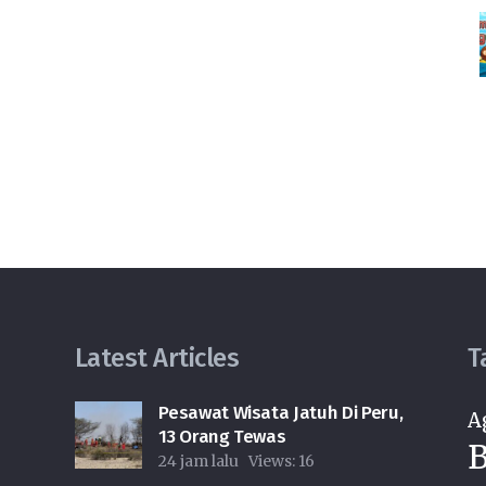
Latest Articles
T
Pesawat Wisata Jatuh Di Peru,
A
13 Orang Tewas
B
24 jam lalu
Views:
16