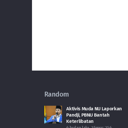
Random
Aktivis Muda NU Laporkan
Pandji, PBNU Bantah
Keterlibatan
6 bulan lalu
Views:
256