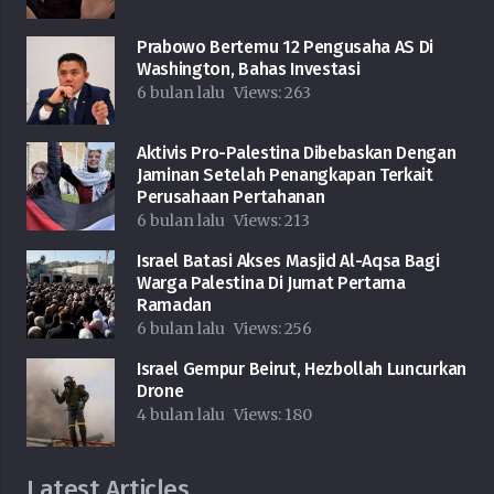
Prabowo Bertemu 12 Pengusaha AS Di
Washington, Bahas Investasi
6 bulan lalu
Views:
263
Aktivis Pro-Palestina Dibebaskan Dengan
Jaminan Setelah Penangkapan Terkait
Perusahaan Pertahanan
6 bulan lalu
Views:
213
Israel Batasi Akses Masjid Al-Aqsa Bagi
Warga Palestina Di Jumat Pertama
Ramadan
6 bulan lalu
Views:
256
Israel Gempur Beirut, Hezbollah Luncurkan
Drone
4 bulan lalu
Views:
180
Latest Articles