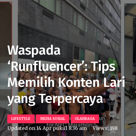
Waspada
‘Runfluencer’: Tips
Memilih Konten Lari
yang Terpercaya
LIFESTYLE
MEDIA SOSIAL
OLAHRAGA
Updated on
14 Apr pukul 8:36 am
Views:
198