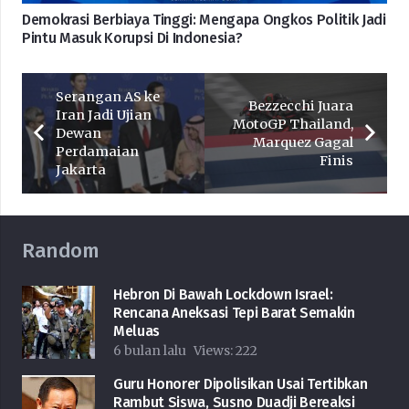
Demokrasi Berbiaya Tinggi: Mengapa Ongkos Politik Jadi
Pintu Masuk Korupsi Di Indonesia?
Serangan AS ke
Bezzecchi Juara
Iran Jadi Ujian
MotoGP Thailand,
Dewan
Marquez Gagal
Perdamaian
Finis
Jakarta
Random
Hebron Di Bawah Lockdown Israel:
Rencana Aneksasi Tepi Barat Semakin
Meluas
6 bulan lalu
Views:
222
Guru Honorer Dipolisikan Usai Tertibkan
Rambut Siswa, Susno Duadji Bereaksi