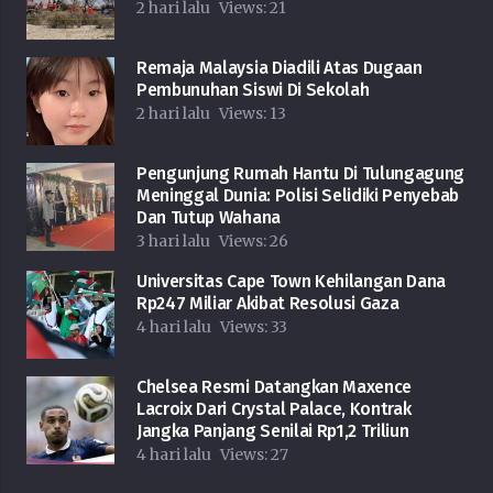
2 hari lalu
Views:
21
Remaja Malaysia Diadili Atas Dugaan
Pembunuhan Siswi Di Sekolah
2 hari lalu
Views:
13
Pengunjung Rumah Hantu Di Tulungagung
Meninggal Dunia: Polisi Selidiki Penyebab
Dan Tutup Wahana
3 hari lalu
Views:
26
Universitas Cape Town Kehilangan Dana
Rp247 Miliar Akibat Resolusi Gaza
4 hari lalu
Views:
33
Chelsea Resmi Datangkan Maxence
Lacroix Dari Crystal Palace, Kontrak
Jangka Panjang Senilai Rp1,2 Triliun
4 hari lalu
Views:
27