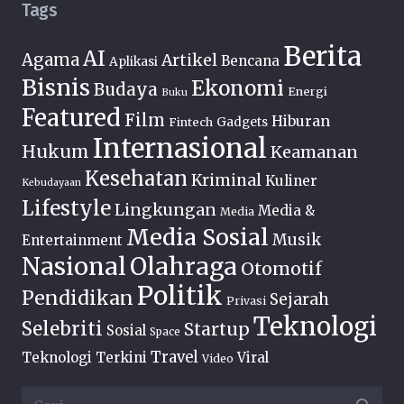
Tags
Berita
AI
Agama
Artikel
Bencana
Aplikasi
Bisnis
Ekonomi
Budaya
Energi
Buku
Featured
Film
Hiburan
Fintech
Gadgets
Internasional
Hukum
Keamanan
Kesehatan
Kriminal
Kuliner
Kebudayaan
Lifestyle
Lingkungan
Media &
Media
Media Sosial
Musik
Entertainment
Nasional
Olahraga
Otomotif
Politik
Pendidikan
Sejarah
Privasi
Teknologi
Selebriti
Startup
Sosial
Space
Travel
Teknologi Terkini
Viral
Video
Cari