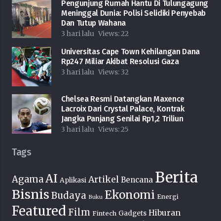
Pengunjung Rumah Hantu Di Tulungagung
Meninggal Dunia: Polisi Selidiki Penyebab
Dan Tutup Wahana
3 hari lalu
Views:
22
Universitas Cape Town Kehilangan Dana
Rp247 Miliar Akibat Resolusi Gaza
3 hari lalu
Views:
32
Chelsea Resmi Datangkan Maxence
Lacroix Dari Crystal Palace, Kontrak
Jangka Panjang Senilai Rp1,2 Triliun
3 hari lalu
Views:
25
Tags
Berita
AI
Agama
Artikel
Bencana
Aplikasi
Bisnis
Ekonomi
Budaya
Energi
Buku
Featured
Film
Hiburan
Fintech
Gadgets