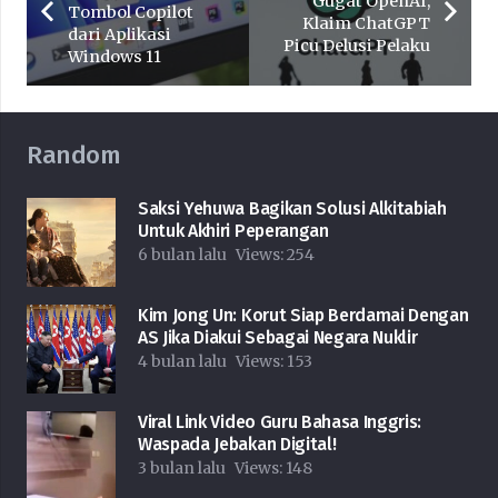
Gugat OpenAI,
Tombol Copilot
Klaim ChatGPT
dari Aplikasi
Picu Delusi Pelaku
Windows 11
Random
Saksi Yehuwa Bagikan Solusi Alkitabiah
Untuk Akhiri Peperangan
6 bulan lalu
Views:
254
Kim Jong Un: Korut Siap Berdamai Dengan
AS Jika Diakui Sebagai Negara Nuklir
4 bulan lalu
Views:
153
Viral Link Video Guru Bahasa Inggris:
Waspada Jebakan Digital!
3 bulan lalu
Views:
148