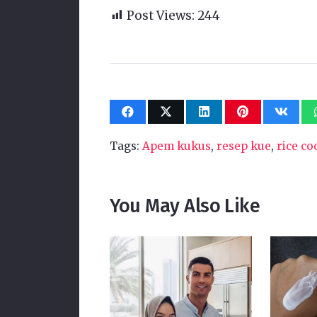
Post Views:
244
Tags:
Apem kukus
,
resep kue
,
rice co
You May Also Like