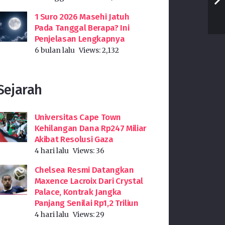
1 Suro 2026 Masehi Jatuh
Pada Tanggal Berapa? Ini
Penjelasan Lengkapnya
6 bulan lalu
Views:
2,132
Sejarah
Universitas Cape Town
Kehilangan Dana Rp247 Miliar
Akibat Resolusi Gaza
4 hari lalu
Views:
36
Chelsea Resmi Datangkan
Maxence Lacroix Dari Crystal
Palace, Kontrak Jangka
Panjang Senilai Rp1,2 Triliun
4 hari lalu
Views:
29