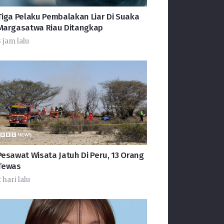
Tiga Pelaku Pembalakan Liar Di Suaka
Margasatwa Riau Ditangkap
 jam lalu
Pesawat Wisata Jatuh Di Peru, 13 Orang
Tewas
 hari lalu