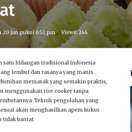
at
n
20 Jan pukul 6:52 pm
Views:
244
satu hidangan tradisional Indonesia
yang lembut dan rasanya yang manis.
ebutuhan memasak yang semakin praktis,
an menggunakan rice cooker tanpa
elembutannya. Teknik pengolahan yang
 sesuai akan menghasilkan apem kukus
tidak bantat.