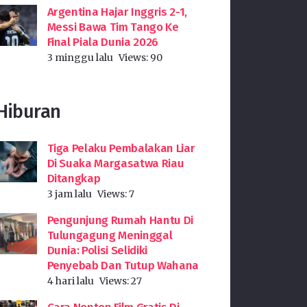
Argentina Hajar Inggris 2-1,
Messi Bawa Tim Tango Ke
Final Piala Dunia 2026
3 minggu lalu
Views:
90
Hiburan
Tiga Pelaku Pembalakan Liar
Di Suaka Margasatwa Riau
Ditangkap
3 jam lalu
Views:
7
Pengunjung Rumah Hantu Di
Tulungagung Meninggal
Dunia: Polisi Selidiki
Penyebab Dan Tutup Wahana
4 hari lalu
Views:
27