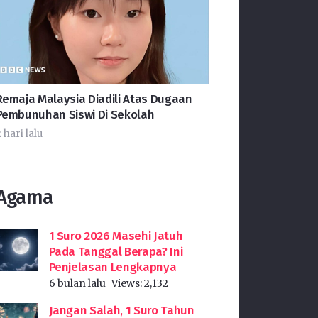
Remaja Malaysia Diadili Atas Dugaan
Pembunuhan Siswi Di Sekolah
 hari lalu
Agama
1 Suro 2026 Masehi Jatuh
Pada Tanggal Berapa? Ini
Penjelasan Lengkapnya
6 bulan lalu
Views:
2,132
Jangan Salah, 1 Suro Tahun