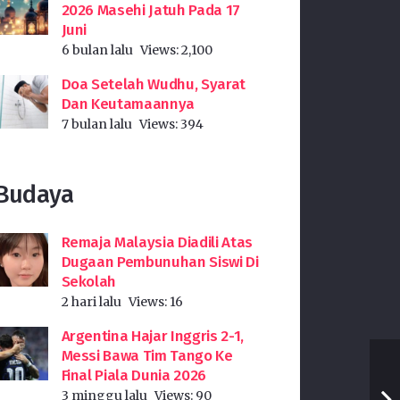
2026 Masehi Jatuh Pada 17
Juni
6 bulan lalu
Views:
2,100
Doa Setelah Wudhu, Syarat
Dan Keutamaannya
7 bulan lalu
Views:
394
Budaya
Remaja Malaysia Diadili Atas
Dugaan Pembunuhan Siswi Di
Sekolah
2 hari lalu
Views:
16
Argentina Hajar Inggris 2-1,
Messi Bawa Tim Tango Ke
Final Piala Dunia 2026
3 minggu lalu
Views:
90