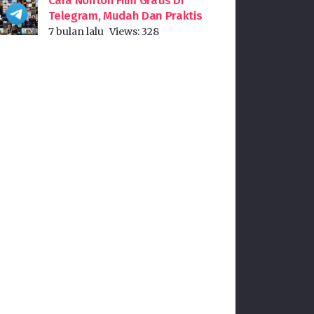
Cara Nonton Film Gratis Di
Telegram, Mudah Dan Praktis
7 bulan lalu
Views:
328