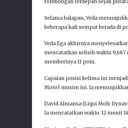
rombongan terdepan sejak putar
Selama balapan, Veda menunjukkan
beberapa kali sempat berada di pos
Veda Ega akhirnya menyelesaikan 
mencatatkan selisih waktu 9,687 d
memberinya 11 poin.
Capaian posisi kelima ini menjadi 
Moto3 musim ini. Ia menunjukk
David Almansa (Liqui Moly Dynavo
Ia mencatatkan waktu 32 menit 14,