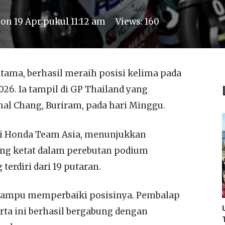
 on
19 Apr pukul 11:12 am
Views:
160
tama, berhasil meraih posisi kelima pada
26. Ia tampil di GP Thailand yang
nal Chang, Buriram, pada hari Minggu.
ri Honda Team Asia, menunjukkan
aing ketat dalam perebutan podium
erdiri dari 19 putaran.
 mampu memperbaiki posisinya. Pembalap
ta ini berhasil bergabung dengan