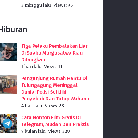
3 minggu lalu
Views:
95
Hiburan
Tiga Pelaku Pembalakan Liar
Di Suaka Margasatwa Riau
Ditangkap
1 hari lalu
Views:
11
Pengunjung Rumah Hantu Di
Tulungagung Meninggal
Dunia: Polisi Selidiki
Penyebab Dan Tutup Wahana
4 hari lalu
Views:
28
Cara Nonton Film Gratis Di
Telegram, Mudah Dan Praktis
7 bulan lalu
Views:
329