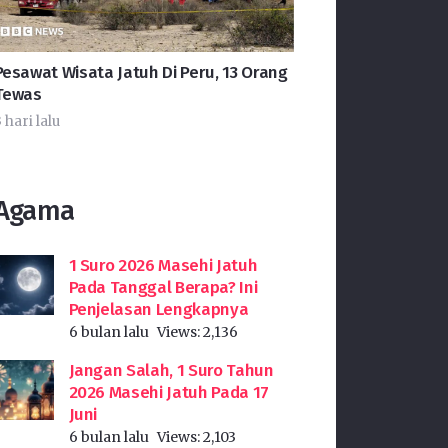
Pesawat Wisata Jatuh Di Peru, 13 Orang
Tewas
 hari lalu
Agama
1 Suro 2026 Masehi Jatuh
Pada Tanggal Berapa? Ini
Penjelasan Lengkapnya
6 bulan lalu
Views:
2,136
Jangan Salah, 1 Suro Tahun
2026 Masehi Jatuh Pada 17
Juni
6 bulan lalu
Views:
2,103