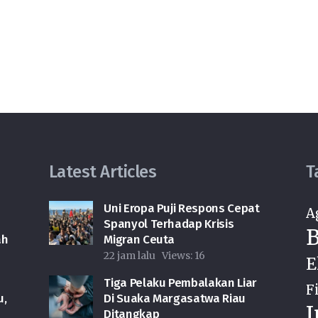
Latest Articles
T
Uni Eropa Puji Respons Cepat
A
Spanyol Terhadap Krisis
B
ah
Migran Ceuta
22 jam lalu
Views:
16
E
Tiga Pelaku Pembalakan Liar
F
u,
Di Suaka Margasatwa Riau
I
Ditangkap