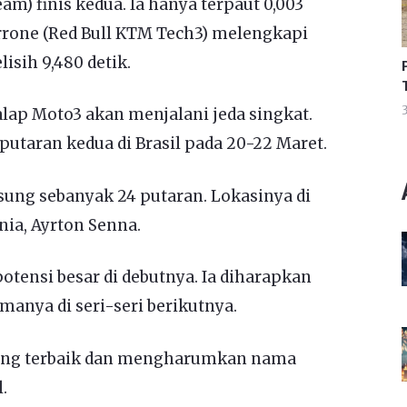
) finis kedua. Ia hanya terpaut 0,003
rrone (Red Bull KTM Tech3) melengkapi
isih 9,480 detik.
3
alap Moto3 akan menjalani jeda singkat.
putaran kedua di Brasil pada 20-22 Maret.
gsung sebanyak 24 putaran. Lokasinya di
ia, Ayrton Senna.
tensi besar di debutnya. Ia diharapkan
anya di seri-seri berikutnya.
yang terbaik dan mengharumkan nama
.