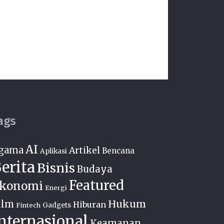
ags
AI
gama
Artikel
Bencana
Aplikasi
erita
Bisnis
Budaya
Featured
konomi
Energi
Hukum
ilm
Hiburan
Fintech
Gadgets
nternasional
Keamanan