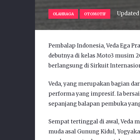
Updated
OLAHRAGA
OTOMOTIF
Pembalap Indonesia, Veda Ega Pra
debutnya di kelas Moto3 musim 20
berlangsung di Sirkuit Internasio
Veda, yang merupakan bagian da
performa yang impresif. Ia bers
sepanjang balapan pembuka yang t
Sempat tertinggal di awal, Veda
muda asal Gunung Kidul, Yogyakar