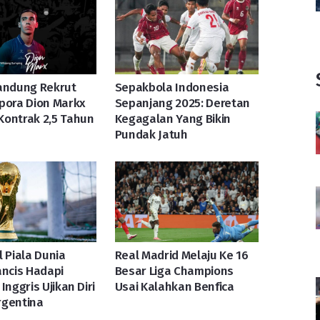
andung Rekrut
Sepakbola Indonesia
pora Dion Markx
Sepanjang 2025: Deretan
ontrak 2,5 Tahun
Kegagalan Yang Bikin
Pundak Jatuh
l Piala Dunia
Real Madrid Melaju Ke 16
ancis Hadapi
Besar Liga Champions
Inggris Ujikan Diri
Usai Kalahkan Benfica
rgentina