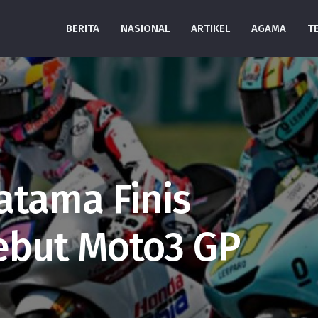
BERITA
NASIONAL
ARTIKEL
AGAMA
T
atama Finis
ebut Moto3 GP