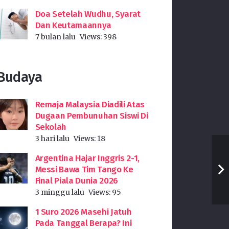
Doa Setelah Wudhu, Syarat
Dan Keutamaannya
7 bulan lalu
Views:
398
Budaya
Remaja Malaysia Diadili Atas
Dugaan Pembunuhan Siswi Di
Sekolah
3 hari lalu
Views:
18
Argentina Hajar Inggris 2-1,
Messi Bawa Tim Tango Ke
Final Piala Dunia 2026
3 minggu lalu
Views:
95
1 Suro 2026 Masehi Jatuh
Pada Tanggal Berapa? Ini