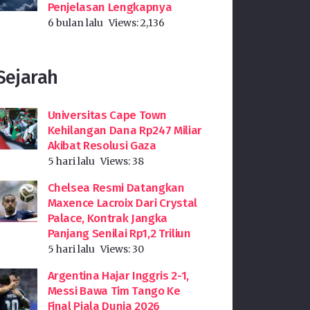
Penjelasan Lengkapnya
6 bulan lalu
Views:
2,136
Sejarah
Universitas Cape Town
Kehilangan Dana Rp247 Miliar
Akibat Resolusi Gaza
5 hari lalu
Views:
38
Chelsea Resmi Datangkan
Maxence Lacroix Dari Crystal
Palace, Kontrak Jangka
Panjang Senilai Rp1,2 Triliun
5 hari lalu
Views:
30
Argentina Hajar Inggris 2-1,
Messi Bawa Tim Tango Ke
Final Piala Dunia 2026