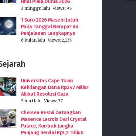
Final Piala Dunia 2026
3 minggu lalu
Views:
95
1 Suro 2026 Masehi Jatuh
Pada Tanggal Berapa? Ini
Penjelasan Lengkapnya
6 bulan lalu
Views:
2,135
Sejarah
Universitas Cape Town
Kehilangan Dana Rp247 Miliar
Akibat Resolusi Gaza
5 hari lalu
Views:
37
Chelsea Resmi Datangkan
Maxence Lacroix Dari Crystal
Palace, Kontrak Jangka
Panjang Senilai Rp1,2 Triliun