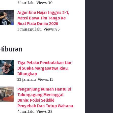
5 hari lalu
Views:
30
Argentina Hajar Inggris 2-1,
Messi Bawa Tim Tango Ke
Final Piala Dunia 2026
3 minggu lalu
Views:
95
Hiburan
Tiga Pelaku Pembalakan Liar
Di Suaka Margasatwa Riau
Ditangkap
22 jam lalu
Views:
11
Pengunjung Rumah Hantu Di
Tulungagung Meninggal
Dunia: Polisi Selidiki
Penyebab Dan Tutup Wahana
4 hari lalu
Views:
28