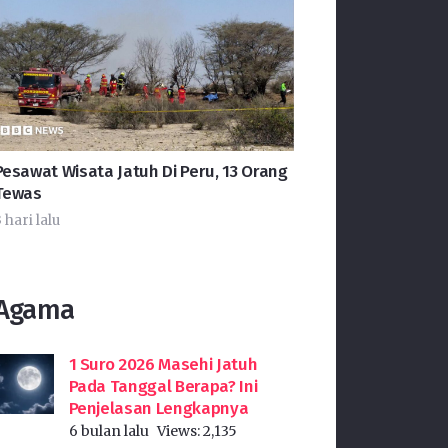
Pesawat Wisata Jatuh Di Peru, 13 Orang
Tewas
 hari lalu
Agama
1 Suro 2026 Masehi Jatuh
Pada Tanggal Berapa? Ini
Penjelasan Lengkapnya
6 bulan lalu
Views:
2,135