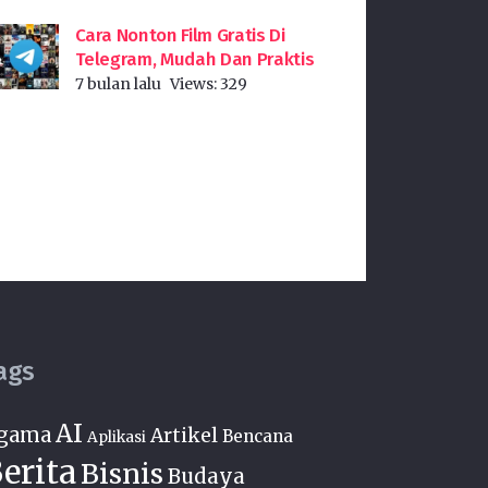
Cara Nonton Film Gratis Di
Telegram, Mudah Dan Praktis
7 bulan lalu
Views:
329
ags
AI
gama
Artikel
Bencana
Aplikasi
erita
Bisnis
Budaya