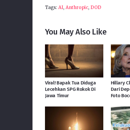
Tags:
AI
,
Anthropic
,
DOD
You May Also Like
Viral! Bapak Tua Diduga
Hillary 
Lecehkan SPG Rokok Di
Dari Dep
Jawa Timur
Foto Boc