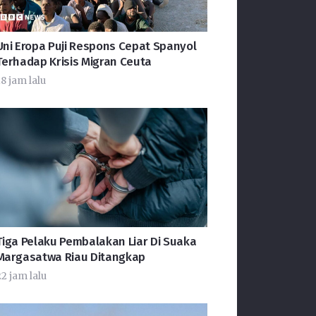
Uni Eropa Puji Respons Cepat Spanyol
Terhadap Krisis Migran Ceuta
8 jam lalu
Tiga Pelaku Pembalakan Liar Di Suaka
Margasatwa Riau Ditangkap
22 jam lalu