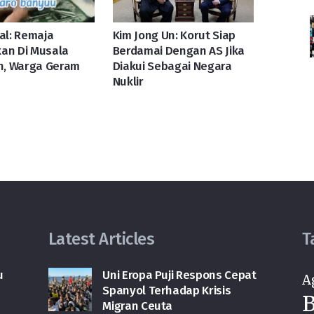
ral: Remaja
Kim Jong Un: Korut Siap
an Di Musala
Berdamai Dengan AS Jika
, Warga Geram
Diakui Sebagai Negara
Nuklir
Latest Articles
T
u
Uni Eropa Puji Respons Cepat
A
Spanyol Terhadap Krisis
B
Migran Ceuta