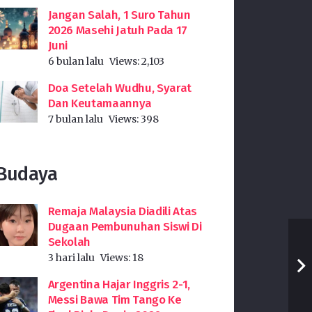
Jangan Salah, 1 Suro Tahun
2026 Masehi Jatuh Pada 17
Juni
6 bulan lalu
Views:
2,103
Doa Setelah Wudhu, Syarat
Dan Keutamaannya
7 bulan lalu
Views:
398
Budaya
Remaja Malaysia Diadili Atas
Dugaan Pembunuhan Siswi Di
Sekolah
3 hari lalu
Views:
18
Argentina Hajar Inggris 2-1,
Messi Bawa Tim Tango Ke