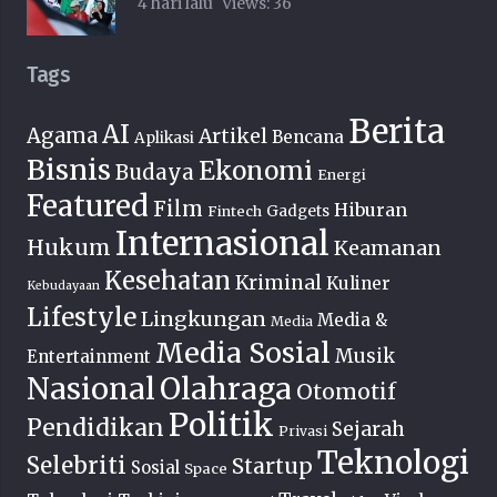
4 hari lalu
Views:
36
Tags
Berita
AI
Agama
Artikel
Bencana
Aplikasi
Bisnis
Ekonomi
Budaya
Energi
Featured
Film
Hiburan
Fintech
Gadgets
Internasional
Hukum
Keamanan
Kesehatan
Kriminal
Kuliner
Kebudayaan
Lifestyle
Lingkungan
Media &
Media
Media Sosial
Musik
Entertainment
Nasional
Olahraga
Otomotif
Politik
Pendidikan
Sejarah
Privasi
Teknologi
Selebriti
Startup
Sosial
Space