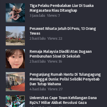
Tiga Pelaku Pembalakan Liar Di Suaka
Margasatwa Riau Ditangkap
3 jam lalu
Views:
7
Pesawat Wisata Jatuh Di Peru, 13 Orang
Tewas
2 hari lalu
Views:
22
Remaja Malaysia Diadili Atas Dugaan
Pembunuhan Siswi Di Sekolah
2 hari lalu
Views:
16
Pengunjung Rumah Hantu Di Tulungagung
Meninggal Dunia: Polisi Selidiki Penyebab
Dan Tutup Wahana
4 hari lalu
Views:
27
Universitas Cape Town Kehilangan Dana
Rp247 Miliar Akibat Resolusi Gaza