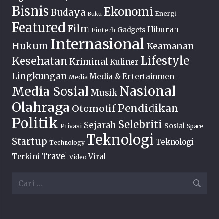
Bisnis
Ekonomi
Budaya
Energi
Buku
Featured
Film
Hiburan
Fintech
Gadgets
Internasional
Hukum
Keamanan
Lifestyle
Kesehatan
Kriminal
Kuliner
Lingkungan
Media & Entertainment
Media
Nasional
Media Sosial
Musik
Olahraga
Pendidikan
Otomotif
Politik
Selebriti
Sejarah
Sosial
Privasi
Space
Teknologi
Startup
Teknologi
Technology
Travel
Terkini
Viral
Video
Cari
untuk: