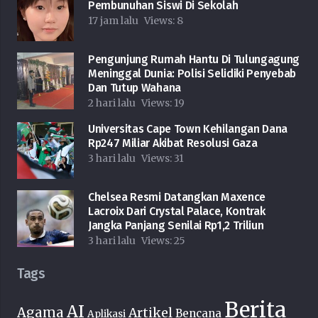
Pembunuhan Siswi Di Sekolah
17 jam lalu
Views:
8
Pengunjung Rumah Hantu Di Tulungagung
Meninggal Dunia: Polisi Selidiki Penyebab
Dan Tutup Wahana
2 hari lalu
Views:
19
Universitas Cape Town Kehilangan Dana
Rp247 Miliar Akibat Resolusi Gaza
3 hari lalu
Views:
31
Chelsea Resmi Datangkan Maxence
Lacroix Dari Crystal Palace, Kontrak
Jangka Panjang Senilai Rp1,2 Triliun
3 hari lalu
Views:
25
Tags
Berita
AI
Agama
Artikel
Bencana
Aplikasi