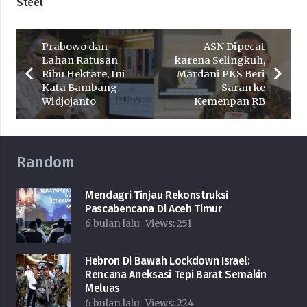
Steel
Prabowo dan
ASN Dipecat
Lahan Ratusan
karena Selingkuh,
Ribu Hektare, Ini
Mardani PKS Beri
Kata Bambang
Saran ke
Widjojanto
Kemenpan RB
Random
Mendagri Tinjau Rekonstruksi
Pascabencana Di Aceh Timur
6 bulan lalu
Views:
251
Hebron Di Bawah Lockdown Israel:
Rencana Aneksasi Tepi Barat Semakin
Meluas
6 bulan lalu
Views:
224