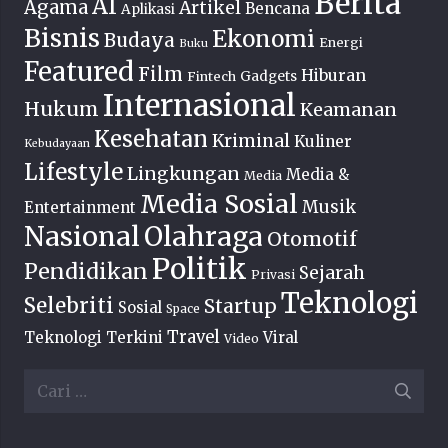
Berita
AI
Agama
Artikel
Bencana
Aplikasi
Bisnis
Ekonomi
Budaya
Energi
Buku
Featured
Film
Hiburan
Fintech
Gadgets
Internasional
Hukum
Keamanan
Kesehatan
Kriminal
Kuliner
Kebudayaan
Lifestyle
Lingkungan
Media &
Media
Media Sosial
Musik
Entertainment
Nasional
Olahraga
Otomotif
Politik
Pendidikan
Sejarah
Privasi
Teknologi
Selebriti
Startup
Sosial
Space
Travel
Teknologi Terkini
Viral
Video
Cari
untuk: