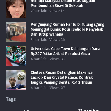
Remaja Malaysia Diadili Atas Dugaan
Pembunuhan Siswi Di Sekolah
2 hari lalu
Views:
13
Pengunjung Rumah Hantu Di Tulungagung
Meninggal Dunia: Polisi Selidiki Penyebab
Dan Tutup Wahana
3 hari lalu
Views:
26
Universitas Cape Town Kehilangan Dana
Rp247 Miliar Akibat Resolusi Gaza
4 hari lalu
Views:
33
Chelsea Resmi Datangkan Maxence
Lacroix Dari Crystal Palace, Kontrak
Jangka Panjang Senilai Rp1,2 Triliun
4 hari lalu
Views:
27
Tags