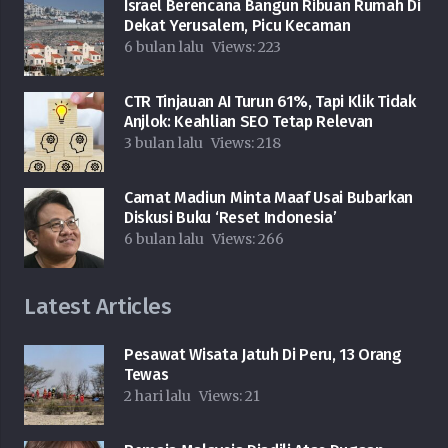
Israel Berencana Bangun Ribuan Rumah Di
Dekat Yerusalem, Picu Kecaman
6 bulan lalu
Views:
223
CTR Tinjauan AI Turun 61%, Tapi Klik Tidak
Anjlok: Keahlian SEO Tetap Relevan
3 bulan lalu
Views:
218
Camat Madiun Minta Maaf Usai Bubarkan
Diskusi Buku ‘Reset Indonesia’
6 bulan lalu
Views:
266
Latest Articles
Pesawat Wisata Jatuh Di Peru, 13 Orang
Tewas
2 hari lalu
Views:
21