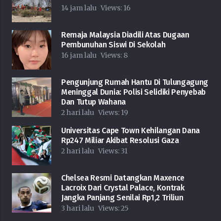
14 jam lalu
Views:
16
Remaja Malaysia Diadili Atas Dugaan
Pembunuhan Siswi Di Sekolah
16 jam lalu
Views:
8
Pengunjung Rumah Hantu Di Tulungagung
Meninggal Dunia: Polisi Selidiki Penyebab
Dan Tutup Wahana
2 hari lalu
Views:
19
Universitas Cape Town Kehilangan Dana
Rp247 Miliar Akibat Resolusi Gaza
2 hari lalu
Views:
31
Chelsea Resmi Datangkan Maxence
Lacroix Dari Crystal Palace, Kontrak
Jangka Panjang Senilai Rp1,2 Triliun
3 hari lalu
Views:
25