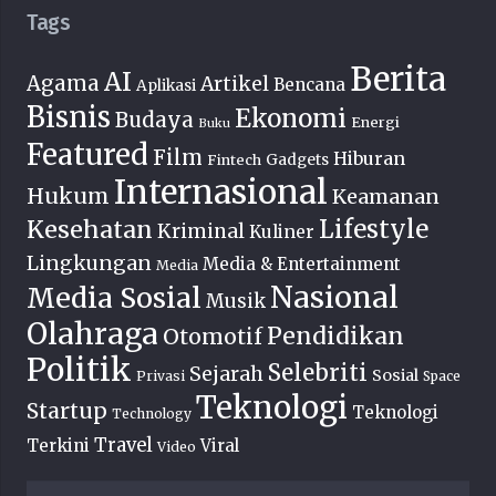
Tags
Berita
AI
Agama
Artikel
Bencana
Aplikasi
Bisnis
Ekonomi
Budaya
Energi
Buku
Featured
Film
Hiburan
Fintech
Gadgets
Internasional
Hukum
Keamanan
Lifestyle
Kesehatan
Kriminal
Kuliner
Lingkungan
Media & Entertainment
Media
Nasional
Media Sosial
Musik
Olahraga
Pendidikan
Otomotif
Politik
Selebriti
Sejarah
Sosial
Privasi
Space
Teknologi
Startup
Teknologi
Technology
Travel
Terkini
Viral
Video
Cari