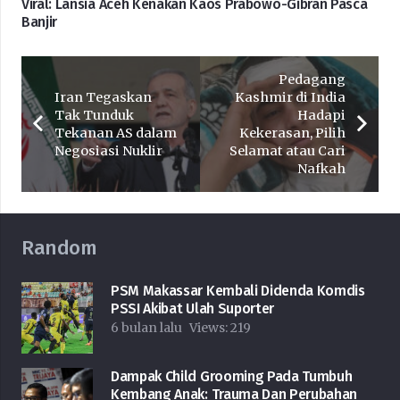
Viral: Lansia Aceh Kenakan Kaos Prabowo-Gibran Pasca
Banjir
Pedagang
Iran Tegaskan
Kashmir di India
Tak Tunduk
Hadapi
Tekanan AS dalam
Kekerasan, Pilih
Negosiasi Nuklir
Selamat atau Cari
Nafkah
Random
PSM Makassar Kembali Didenda Komdis
PSSI Akibat Ulah Suporter
6 bulan lalu
Views:
219
Dampak Child Grooming Pada Tumbuh
Kembang Anak: Trauma Dan Perubahan