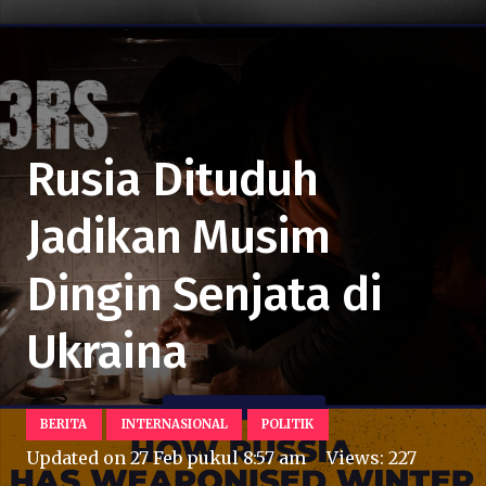
Rusia Dituduh
Jadikan Musim
Dingin Senjata di
Ukraina
BERITA
INTERNASIONAL
POLITIK
Updated on
27 Feb pukul 8:57 am
Views:
227