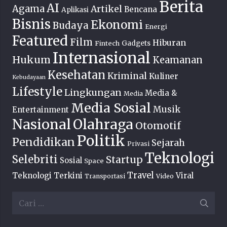
Berita
AI
Agama
Artikel
Bencana
Aplikasi
Bisnis
Ekonomi
Budaya
Energi
Featured
Film
Hiburan
Fintech
Gadgets
Internasional
Hukum
Keamanan
Kesehatan
Kriminal
Kuliner
Kebudayaan
Lifestyle
Lingkungan
Media &
Media
Media Sosial
Musik
Entertainment
Nasional
Olahraga
Otomotif
Politik
Pendidikan
Sejarah
Privasi
Teknologi
Selebriti
Startup
Sosial
Space
Travel
Teknologi Terkini
Viral
Transportasi
Video
Cari
untuk: