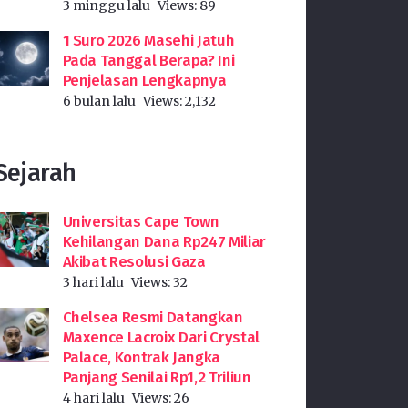
3 minggu lalu
Views:
89
1 Suro 2026 Masehi Jatuh
Pada Tanggal Berapa? Ini
Penjelasan Lengkapnya
6 bulan lalu
Views:
2,132
Sejarah
Universitas Cape Town
Kehilangan Dana Rp247 Miliar
Akibat Resolusi Gaza
3 hari lalu
Views:
32
Chelsea Resmi Datangkan
Maxence Lacroix Dari Crystal
Palace, Kontrak Jangka
Panjang Senilai Rp1,2 Triliun
4 hari lalu
Views:
26