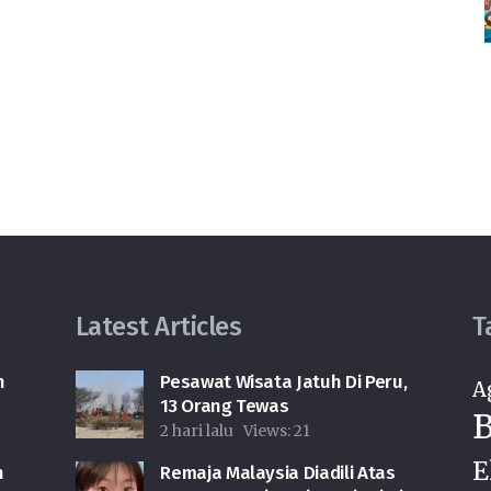
Latest Articles
T
n
Pesawat Wisata Jatuh Di Peru,
A
13 Orang Tewas
B
2 hari lalu
Views:
21
E
n
Remaja Malaysia Diadili Atas