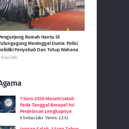
Pengunjung Rumah Hantu Di
Tulungagung Meninggal Dunia: Polisi
Selidiki Penyebab Dan Tutup Wahana
 hari lalu
Agama
1 Suro 2026 Masehi Jatuh
Pada Tanggal Berapa? Ini
Penjelasan Lengkapnya
6 bulan lalu
Views:
2,132
Jangan Salah, 1 Suro Tahun