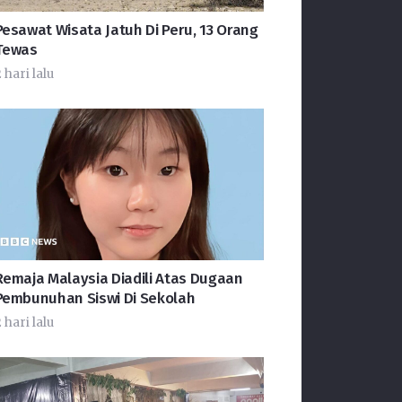
Pesawat Wisata Jatuh Di Peru, 13 Orang
Tewas
 hari lalu
Remaja Malaysia Diadili Atas Dugaan
Pembunuhan Siswi Di Sekolah
 hari lalu