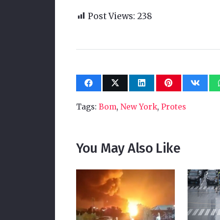
Post Views:
238
Tags:
Bom
,
New York
,
Protes
You May Also Like