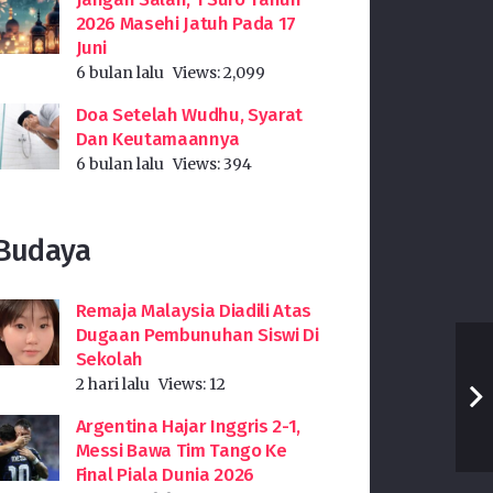
2026 Masehi Jatuh Pada 17
Juni
6 bulan lalu
Views:
2,099
Doa Setelah Wudhu, Syarat
Dan Keutamaannya
6 bulan lalu
Views:
394
Budaya
Remaja Malaysia Diadili Atas
Dugaan Pembunuhan Siswi Di
Sekolah
2 hari lalu
Views:
12
Argentina Hajar Inggris 2-1,
Messi Bawa Tim Tango Ke
Final Piala Dunia 2026