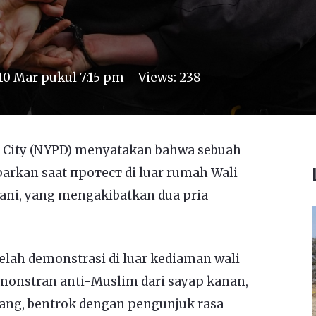
10 Mar pukul 7:15 pm
Views:
238
 City (NYPD) menyatakan bahwa sebuah
parkan saat протест di luar rumah Wali
ani, yang mengakibatkan dua pria
etelah demonstrasi di luar kediaman wali
emonstran anti-Muslim dari sayap kanan,
Lang, bentrok dengan pengunjuk rasa