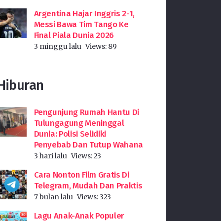
Argentina Hajar Inggris 2-1,
Messi Bawa Tim Tango Ke
Final Piala Dunia 2026
3 minggu lalu
Views:
89
Hiburan
Pengunjung Rumah Hantu Di
Tulungagung Meninggal
Dunia: Polisi Selidiki
Penyebab Dan Tutup Wahana
3 hari lalu
Views:
23
Cara Nonton Film Gratis Di
Telegram, Mudah Dan Praktis
7 bulan lalu
Views:
323
Lagu Anak-Anak Populer