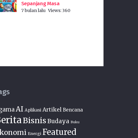
Sepanjang Masa
7 bulan lalu
Views:
360
ags
AI
gama
Artikel
Bencana
Aplikasi
erita
Bisnis
Budaya
Buku
Featured
konomi
Energi