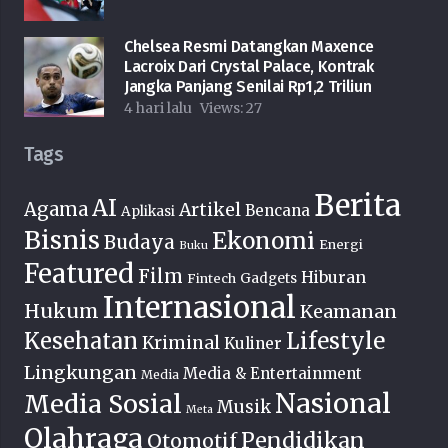
Chelsea Resmi Datangkan Maxence
Lacroix Dari Crystal Palace, Kontrak
Jangka Panjang Senilai Rp1,2 Triliun
4 hari lalu
Views:
27
Tags
Berita
AI
Agama
Artikel
Bencana
Aplikasi
Bisnis
Ekonomi
Budaya
Energi
Buku
Featured
Film
Hiburan
Fintech
Gadgets
Internasional
Hukum
Keamanan
Lifestyle
Kesehatan
Kriminal
Kuliner
Lingkungan
Media & Entertainment
Media
Nasional
Media Sosial
Musik
Meta
Olahraga
Pendidikan
Otomotif